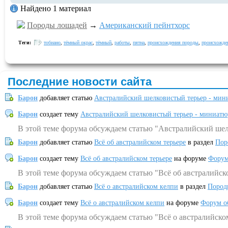
Найдено 1 материал
Породы лошадей
→
Американский пейнтхорс
Теги:
тобиано
,
тёмный окрас
,
тёмный
,
работы
,
пятна
,
происхождения породы
,
происхожде
Последние новости сайта
Барон
добавляет статью
Австралийский шелковистый терьер - мин
Барон
создает тему
Австралийский шелковистый терьер - миниатю
В этой теме форума обсуждаем статью "Австралийский шел
Барон
добавляет статью
Всё об австралийском терьере
в раздел
Пор
Барон
создает тему
Всё об австралийском терьере
на форуме
Форум
В этой теме форума обсуждаем статью "Всё об австралийск
Барон
добавляет статью
Всё о австралийском келпи
в раздел
Пород
Барон
создает тему
Всё о австралийском келпи
на форуме
Форум о
В этой теме форума обсуждаем статью "Всё о австралийско