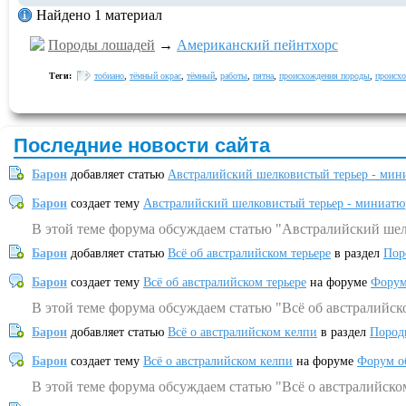
Найдено 1 материал
Породы лошадей
→
Американский пейнтхорс
Теги:
тобиано
,
тёмный окрас
,
тёмный
,
работы
,
пятна
,
происхождения породы
,
происх
Последние новости сайта
Барон
добавляет статью
Австралийский шелковистый терьер - мин
Барон
создает тему
Австралийский шелковистый терьер - миниатю
В этой теме форума обсуждаем статью "Австралийский шел
Барон
добавляет статью
Всё об австралийском терьере
в раздел
Пор
Барон
создает тему
Всё об австралийском терьере
на форуме
Форум
В этой теме форума обсуждаем статью "Всё об австралийск
Барон
добавляет статью
Всё о австралийском келпи
в раздел
Пород
Барон
создает тему
Всё о австралийском келпи
на форуме
Форум о
В этой теме форума обсуждаем статью "Всё о австралийско