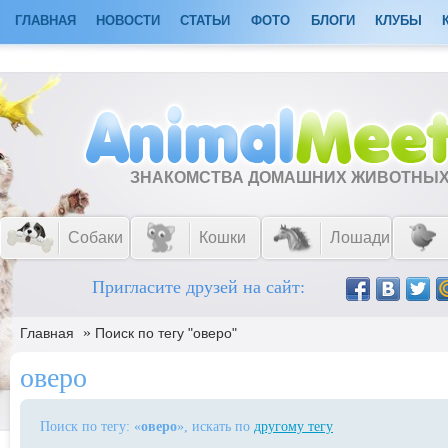
ГЛАВНАЯ
НОВОСТИ
СТАТЬИ
ФОТО
БЛОГИ
КЛУБЫ
ЗНАКОМСТВА ДОМАШНИХ ЖИВОТНЫ
Собаки
Кошки
Лошади
Пригласите друзей на сайт:
»
Главная
Поиск по тегу "оверо"
оверо
Поиск по тегу: «
оверо
», искать по
другому тегу