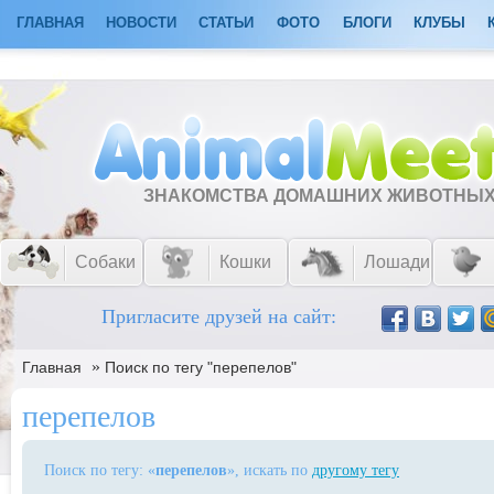
ГЛАВНАЯ
НОВОСТИ
СТАТЬИ
ФОТО
БЛОГИ
КЛУБЫ
ЗНАКОМСТВА ДОМАШНИХ ЖИВОТНЫ
Собаки
Кошки
Лошади
Пригласите друзей на сайт:
»
Главная
Поиск по тегу "перепелов"
перепелов
Поиск по тегу: «
перепелов
», искать по
другому тегу