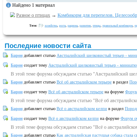
Найдено 1 материал
Разное о птицах
→
Комбикорм для перепелов. Целесообр
Теги:
хозяйства
,
роста
,
рациона
,
развития
,
птицы
,
правильный комбикорм
,
п
Последние новости сайта
Барон
добавляет статью
Австралийский шелковистый терьер - мин
Барон
создает тему
Австралийский шелковистый терьер - миниатю
В этой теме форума обсуждаем статью "Австралийский шел
Барон
добавляет статью
Всё об австралийском терьере
в раздел
Пор
Барон
создает тему
Всё об австралийском терьере
на форуме
Форум
В этой теме форума обсуждаем статью "Всё об австралийск
Барон
добавляет статью
Всё о австралийском келпи
в раздел
Пород
Барон
создает тему
Всё о австралийском келпи
на форуме
Форум о
В этой теме форума обсуждаем статью "Всё о австралийско
Барон
добавляет статью
Как австралийская пастушья собака стала 