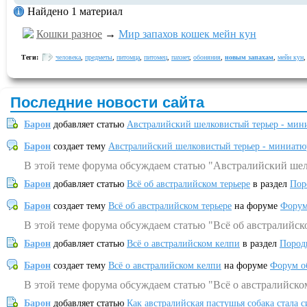
Найдено 1 материал
Кошки разное
→
Мир запахов кошек мейн кун
Теги:
человека
,
предметы
,
питомца
,
питомец
,
пахнет
,
обоняния
,
новым запахам
,
мейн кун
Последние новости сайта
Барон
добавляет статью
Австралийский шелковистый терьер - мин
Барон
создает тему
Австралийский шелковистый терьер - миниатю
В этой теме форума обсуждаем статью "Австралийский шел
Барон
добавляет статью
Всё об австралийском терьере
в раздел
Пор
Барон
создает тему
Всё об австралийском терьере
на форуме
Форум
В этой теме форума обсуждаем статью "Всё об австралийск
Барон
добавляет статью
Всё о австралийском келпи
в раздел
Пород
Барон
создает тему
Всё о австралийском келпи
на форуме
Форум о
В этой теме форума обсуждаем статью "Всё о австралийско
Барон
добавляет статью
Как австралийская пастушья собака стала 