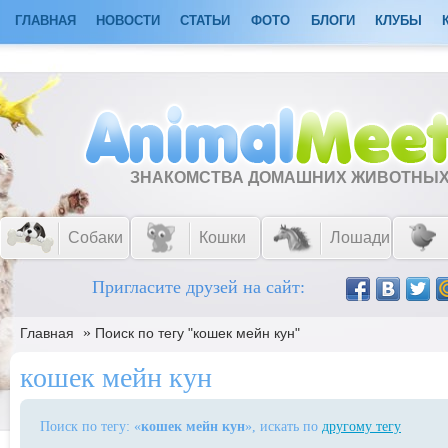
ГЛАВНАЯ
НОВОСТИ
СТАТЬИ
ФОТО
БЛОГИ
КЛУБЫ
ЗНАКОМСТВА ДОМАШНИХ ЖИВОТНЫ
Собаки
Кошки
Лошади
Пригласите друзей на сайт:
»
Главная
Поиск по тегу "кошек мейн кун"
кошек мейн кун
Поиск по тегу: «
кошек мейн кун
», искать по
другому тегу