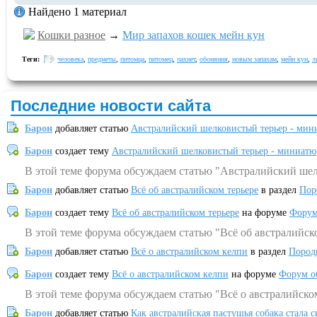
Найдено 1 материал
Кошки разное
→
Мир запахов кошек мейн кун
Теги:
человека
,
предметы
,
питомца
,
питомец
,
пахнет
,
обоняния
,
новым запахам
,
мейн кун
,
л
Последние новости сайта
Барон
добавляет статью
Австралийский шелковистый терьер - мин
Барон
создает тему
Австралийский шелковистый терьер - миниатю
В этой теме форума обсуждаем статью "Австралийский шел
Барон
добавляет статью
Всё об австралийском терьере
в раздел
Пор
Барон
создает тему
Всё об австралийском терьере
на форуме
Форум
В этой теме форума обсуждаем статью "Всё об австралийск
Барон
добавляет статью
Всё о австралийском келпи
в раздел
Пород
Барон
создает тему
Всё о австралийском келпи
на форуме
Форум о
В этой теме форума обсуждаем статью "Всё о австралийско
Барон
добавляет статью
Как австралийская пастушья собака стала 