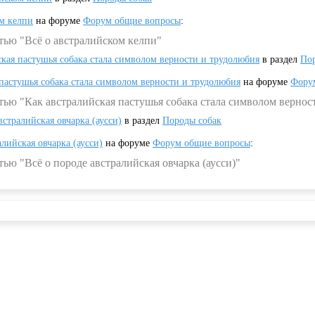
ом келпи
на форуме
Форум общие вопросы
:
тью "Всё о австралийском келпи"
ская пастушья собака стала символом верности и трудолюбия
в раздел
Пор
 пастушья собака стала символом верности и трудолюбия
на форуме
Фору
тью "Как австралийская пастушья собака стала символом вернос
встралийская овчарка (аусси)
в раздел
Породы собак
алийская овчарка (аусси)
на форуме
Форум общие вопросы
:
ью "Всё о породе австралийская овчарка (аусси)"