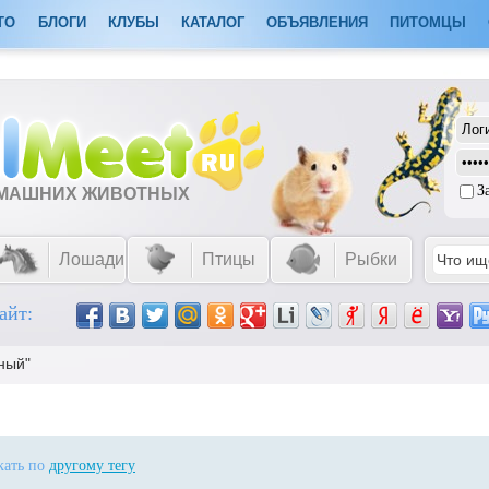
ТО
БЛОГИ
КЛУБЫ
КАТАЛОГ
ОБЪЯВЛЕНИЯ
ПИТОМЦЫ
З
ОМАШНИХ ЖИВОТНЫХ
Лошади
Птицы
Рыбки
айт:
ный"
скать по
другому тегу