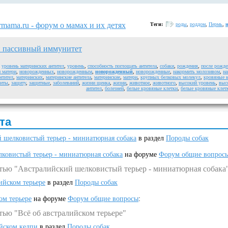
rmama.ru - форум о мамах и их детях
Теги:
роды
,
роддом
,
Пермь
,
 пассивный иммунитет
,
уровень материнских антител
,
уровень
,
способность поглощать антитела
,
собаки
,
рождения
,
после рожде
 матери
,
новорожденных
,
новорожденным
,
новорожденный
,
новорожденные
,
накормить молозивом
,
на
нтител
,
материнских
,
материнские антитела
,
материнские
,
матери
,
крупных белковых молекул
,
кровяные к
иты
,
защиту
,
защитные
,
заболеваний
,
жизни щенка
,
жизни
,
животное
,
животного
,
высокий уровень
,
выс
антител
,
болезней
,
белые кровяные клетки
,
белые кровяные клет
та
 шелковистый терьер - миниатюрная собака
в раздел
Породы собак
ковистый терьер - миниатюрная собака
на форуме
Форум общие вопрос
атью "Австралийский шелковистый терьер - миниатюрная собака
ийском терьере
в раздел
Породы собак
ом терьере
на форуме
Форум общие вопросы
:
тью "Всё об австралийском терьере"
ийском келпи
в раздел
Породы собак