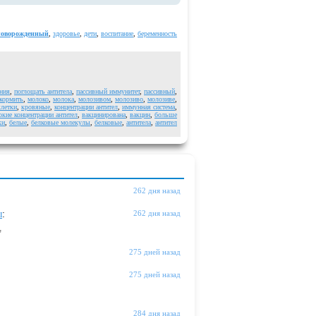
новорожденный
,
здоровье
,
дети
,
воспитание
,
беременность
ния
,
поглощать антитела
,
пассивный иммунитет
,
пассивный
,
кормить
,
молоко
,
молока
,
молозивом
,
молозиво
,
молозиве
,
летки
,
кровяные
,
концентрации антител
,
иммунная система
,
окие концентрации антител
,
вакцинирована
,
вакцин
,
больше
ки
,
белые
,
белковые молекулы
,
белковые
,
антитела
,
антител
262 дня назад
ы
:
262 дня назад
"
275 дней назад
275 дней назад
284 дня назад