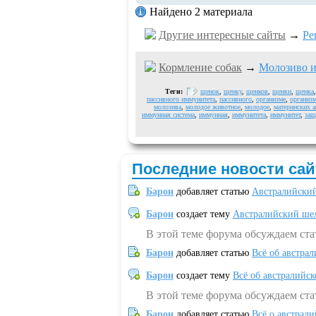
Найдено 2 материала
Другие интересные сайты
→
Pe
Кормление собак
→
Молозиво и
Теги:
щенок
,
щенку
,
щенков
,
щенки
,
щенка
пассивного иммунитета
,
пассивного
,
организме
,
организм
молозива
,
молодое животное
,
молодое
,
материнских а
иммунная система
,
иммунная
,
иммунитета
,
иммунитет
,
защ
Последние новости сай
Барон
добавляет статью
Австралийский
Барон
создает тему
Австралийский шел
В этой теме форума обсуждаем ст
Барон
добавляет статью
Всё об австрал
Барон
создает тему
Всё об австралийск
В этой теме форума обсуждаем ста
Барон
добавляет статью
Всё о австрал