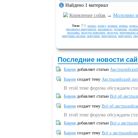
Найдено 1 материал
Кормление собак
→
Молозиво и
Теги:
щенок
,
щенку
,
щенков
,
щенки
,
щенка
пассивного иммунитета
,
пассивного
,
организме
,
органи
молозива
,
молодое животное
,
молодое
,
материнских а
иммунная система
,
иммунная
,
иммунитета
,
иммунитет
,
защ
Последние новости сай
Барон
добавляет статью
Австралийский
Барон
создает тему
Австралийский шел
В этой теме форума обсуждаем ст
Барон
добавляет статью
Всё об австрал
Барон
создает тему
Всё об австралийск
В этой теме форума обсуждаем ста
Барон
добавляет статью
Всё о австрал
Барон
создает тему
Всё о австралийск