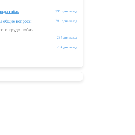
оды собак
291 день назад
м общие вопросы
:
291 день назад
ти и трудолюбия"
294 дня назад
294 дня назад