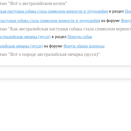
тью "Всё о австралийском келпи"
ская пастушья собака стала символом верности и трудолюбия
в раздел
Пор
 пастушья собака стала символом верности и трудолюбия
на форуме
Фору
тью "Как австралийская пастушья собака стала символом вернос
встралийская овчарка (аусси)
в раздел
Породы собак
алийская овчарка (аусси)
на форуме
Форум общие вопросы
:
ью "Всё о породе австралийская овчарка (аусси)"