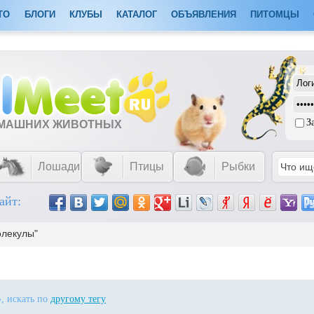
ТО
БЛОГИ
КЛУБЫ
КАТАЛОГ
ОБЪЯВЛЕНИЯ
ПИТОМЦЫ
З
ОМАШНИХ ЖИВОТНЫХ
Лошади
Птицы
Рыбки
айт:
олекулы"
», искать по
другому тегу