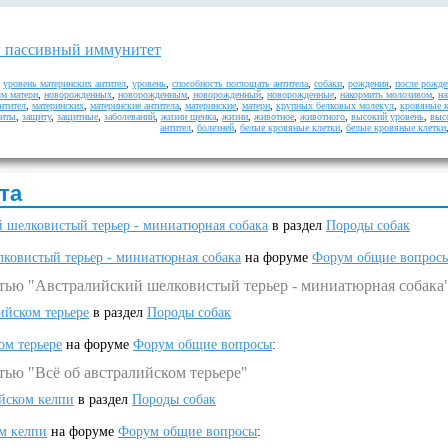
 пассивный иммунитет
,
уровень материнских антител
,
уровень
,
способность поглощать антитела
,
собаки
,
рождения
,
после рожде
зм матери
,
новорожденных
,
новорожденным
,
новорожденный
,
новорожденные
,
накормить молозивом
,
на
нтител
,
материнских
,
материнские антитела
,
материнские
,
матери
,
крупных белковых молекул
,
кровяные к
иты
,
защиту
,
защитные
,
заболеваний
,
жизни щенка
,
жизни
,
животное
,
животного
,
высокий уровень
,
выс
антител
,
болезней
,
белые кровяные клетки
,
белые кровяные клетки
та
 шелковистый терьер - миниатюрная собака
в раздел
Породы собак
ковистый терьер - миниатюрная собака
на форуме
Форум общие вопрос
атью "Австралийский шелковистый терьер - миниатюрная собака
ийском терьере
в раздел
Породы собак
ом терьере
на форуме
Форум общие вопросы
:
тью "Всё об австралийском терьере"
ийском келпи
в раздел
Породы собак
ом келпи
на форуме
Форум общие вопросы
: