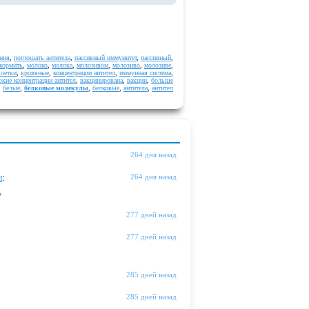
ния
,
поглощать антитела
,
пассивный иммунитет
,
пассивный
,
кормить
,
молоко
,
молока
,
молозивом
,
молозиво
,
молозиве
,
летки
,
кровяные
,
концентрации антител
,
иммунная система
,
окие концентрации антител
,
вакцинирована
,
вакцин
,
больше
,
белые
,
белковые молекулы
,
белковые
,
антитела
,
антител
264 дня назад
ы
:
264 дня назад
"
277 дней назад
277 дней назад
285 дней назад
285 дней назад