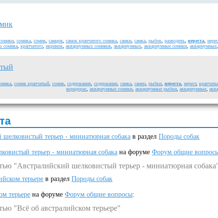
омик
сомики
,
сомика
,
сомик
,
самцов
,
самок крапчатого сомика
,
самки
,
самка
,
рыбок
,
разводить
,
нереста
,
нерес
о сомика
,
крапчатого
,
икринок
,
аквариумных сомиков
,
аквариумных
,
аквариумные сомики
,
аквариумные
атый
омика
,
сомик крапчатый
,
сомик
,
содержания
,
содержание
,
самка
,
самец
,
рыбки
,
нереста
,
нерест
,
крапчат
коридорас
,
аквариумные сомики
,
аквариумные рыбки
,
аквариумные
,
акв
та
 шелковистый терьер - миниатюрная собака
в раздел
Породы собак
ковистый терьер - миниатюрная собака
на форуме
Форум общие вопрос
атью "Австралийский шелковистый терьер - миниатюрная собака
ийском терьере
в раздел
Породы собак
ом терьере
на форуме
Форум общие вопросы
:
тью "Всё об австралийском терьере"