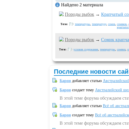
Найдено 2 материала
Породы рыбок
→
Крапчатый с
Теги:
температуры
,
температуру
,
сомов
,
сомиков
,
крапчатог
Породы рыбок
→
Сомик крапч
Теги:
условия содержания
,
температуры
,
сомики
,
с
Последние новости сай
Барон
добавляет статью
Австралийский
Барон
создает тему
Австралийский шел
В этой теме форума обсуждаем ст
Барон
добавляет статью
Всё об австрал
Барон
создает тему
Всё об австралийск
В этой теме форума обсуждаем ста