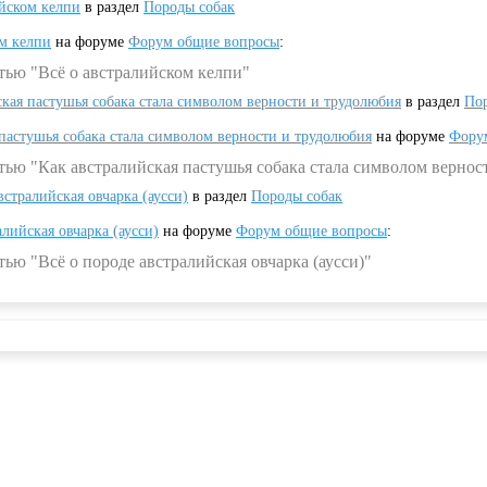
ийском келпи
в раздел
Породы собак
ом келпи
на форуме
Форум общие вопросы
:
тью "Всё о австралийском келпи"
ская пастушья собака стала символом верности и трудолюбия
в раздел
Пор
 пастушья собака стала символом верности и трудолюбия
на форуме
Фору
тью "Как австралийская пастушья собака стала символом вернос
встралийская овчарка (аусси)
в раздел
Породы собак
алийская овчарка (аусси)
на форуме
Форум общие вопросы
:
ью "Всё о породе австралийская овчарка (аусси)"