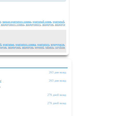
т
,
мальки крапчатого сомика
,
крапчатый сомик
,
крапчатый
,
,
аквариумного сомика
,
аквариумного
,
аквариуме
,
аквариум
ый
,
крапчатые
,
крапчатого сомика
,
крапчатого
,
коридорасов
,
ариуме
,
аквариумах
,
аквариума
,
peppered
,
paleatus
,
corydoras
263 дня назад
ы
:
263 дня назад
"
276 дней назад
276 дней назад