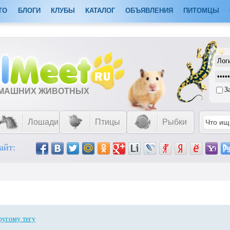
ТО
БЛОГИ
КЛУБЫ
КАТАЛОГ
ОБЪЯВЛЕНИЯ
ПИТОМЦЫ
З
ОМАШНИХ ЖИВОТНЫХ
Лошади
Птицы
Рыбки
айт:
ругому тегу