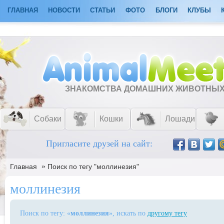
ГЛАВНАЯ
НОВОСТИ
СТАТЬИ
ФОТО
БЛОГИ
КЛУБЫ
ЗНАКОМСТВА ДОМАШНИХ ЖИВОТНЫ
Собаки
Кошки
Лошади
Пригласите друзей на сайт:
»
Главная
Поиск по тегу "моллинезия"
моллинезия
Поиск по тегу: «
моллинезия
», искать по
другому тегу