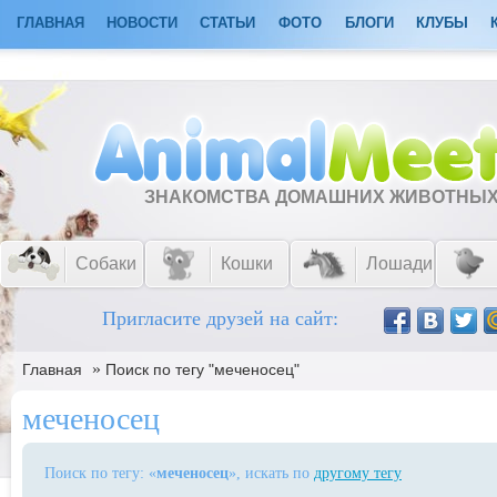
ГЛАВНАЯ
НОВОСТИ
СТАТЬИ
ФОТО
БЛОГИ
КЛУБЫ
ЗНАКОМСТВА ДОМАШНИХ ЖИВОТНЫ
Собаки
Кошки
Лошади
Пригласите друзей на сайт:
»
Главная
Поиск по тегу "меченосец"
меченосец
Поиск по тегу: «
меченосец
», искать по
другому тегу