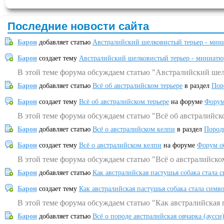
Последние новости сайта
Барон
добавляет статью
Австралийский шелковистый терьер - мин
Барон
создает тему
Австралийский шелковистый терьер - миниатю
В этой теме форума обсуждаем статью "Австралийский шел
Барон
добавляет статью
Всё об австралийском терьере
в раздел
Пор
Барон
создает тему
Всё об австралийском терьере
на форуме
Форум
В этой теме форума обсуждаем статью "Всё об австралийск
Барон
добавляет статью
Всё о австралийском келпи
в раздел
Пород
Барон
создает тему
Всё о австралийском келпи
на форуме
Форум о
В этой теме форума обсуждаем статью "Всё о австралийско
Барон
добавляет статью
Как австралийская пастушья собака стала 
Барон
создает тему
Как австралийская пастушья собака стала симв
В этой теме форума обсуждаем статью "Как австралийская 
Барон
добавляет статью
Всё о породе австралийская овчарка (аусси