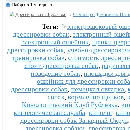
Найдено 1 материал
Дрессировка на Рублевке
→
Семинар с Домиником Пито
Теги:
электрошоковый ош
дрессировки собак
,
электронный ошейн
электронный ошейник
,
щенки цвер
дрессировки собак
,
учебно-дрессировоч
тренировка собак
,
стоимость дрессиро
стоит дрессировка собак
,
радиоэл
поведение собак
,
площадки для 
ошейник для дрессировки соб
дрессировки собак
,
немецкая овчарка
,
собак
,
кормление щенков
,
Кинологический Клуб Рублевка
,
ки
кинологическая служба
,
кинолог
,
кино
дрессировки собак Западный Округ
дрессировка собаки
,
дрессировка 