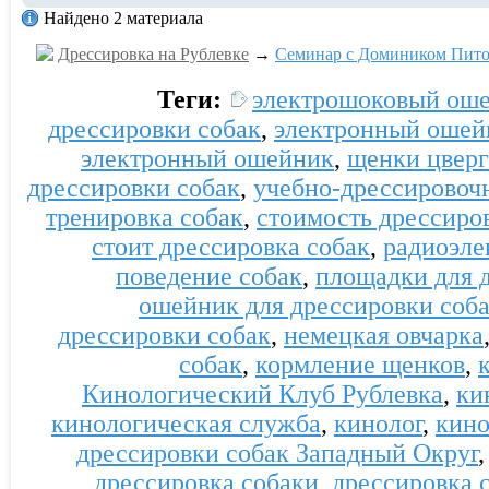
Найдено 2 материала
Дрессировка на Рублевке
→
Семинар с Домиником Пито
Теги:
электрошоковый ош
дрессировки собак
,
электронный ошейн
электронный ошейник
,
щенки цвер
дрессировки собак
,
учебно-дрессировоч
тренировка собак
,
стоимость дрессиро
стоит дрессировка собак
,
радиоэл
поведение собак
,
площадки для 
ошейник для дрессировки соб
дрессировки собак
,
немецкая овчарка
собак
,
кормление щенков
,
Кинологический Клуб Рублевка
,
ки
кинологическая служба
,
кинолог
,
кино
дрессировки собак Западный Округ
дрессировка собаки
,
дрессировка 