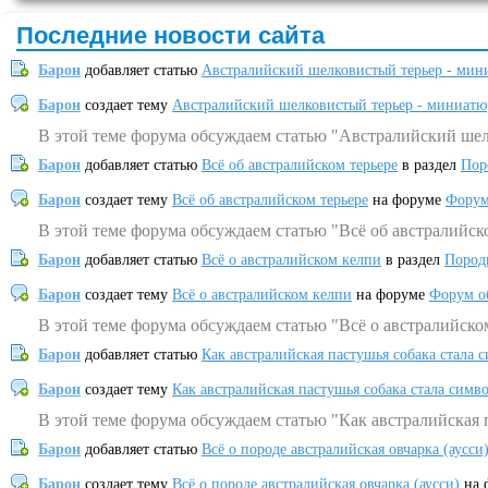
Последние новости сайта
Барон
добавляет статью
Австралийский шелковистый терьер - мин
Барон
создает тему
Австралийский шелковистый терьер - миниатю
В этой теме форума обсуждаем статью "Австралийский шел
Барон
добавляет статью
Всё об австралийском терьере
в раздел
Пор
Барон
создает тему
Всё об австралийском терьере
на форуме
Форум
В этой теме форума обсуждаем статью "Всё об австралийск
Барон
добавляет статью
Всё о австралийском келпи
в раздел
Пород
Барон
создает тему
Всё о австралийском келпи
на форуме
Форум о
В этой теме форума обсуждаем статью "Всё о австралийско
Барон
добавляет статью
Как австралийская пастушья собака стала 
Барон
создает тему
Как австралийская пастушья собака стала симв
В этой теме форума обсуждаем статью "Как австралийская 
Барон
добавляет статью
Всё о породе австралийская овчарка (аусси
Барон
создает тему
Всё о породе австралийская овчарка (аусси)
на 