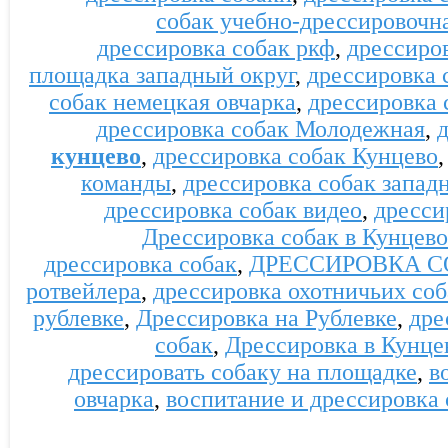
собак учебно-дрессировочн
дрессировка собак ркф
,
дрессиро
площадка западный округ
,
дрессировка 
собак немецкая овчарка
,
дрессировка 
дрессировка собак Молодежная
,
кунцево
,
дрессировка собак Кунцево
команды
,
дрессировка собак запад
дрессировка собак видео
,
дресси
Дрессировка собак в Кунцево
дрессировка собак
,
ДРЕССИРОВКА С
ротвейлера
,
дрессировка охотничьих соб
рублевке
,
Дрессировка на Рублевке
,
дре
собак
,
Дрессировка в Кунце
дрессировать собаку на площадке
,
в
овчарка
,
воспитание и дрессировка 