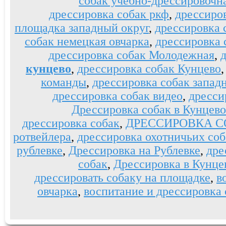
собак учебно-дрессировочн
дрессировка собак ркф
,
дрессиро
площадка западный округ
,
дрессировка 
собак немецкая овчарка
,
дрессировка 
дрессировка собак Молодежная
,
кунцево
,
дрессировка собак Кунцево
команды
,
дрессировка собак запад
дрессировка собак видео
,
дресси
Дрессировка собак в Кунцево
дрессировка собак
,
ДРЕССИРОВКА С
ротвейлера
,
дрессировка охотничьих соб
рублевке
,
Дрессировка на Рублевке
,
дре
собак
,
Дрессировка в Кунце
дрессировать собаку на площадке
,
в
овчарка
,
воспитание и дрессировка 