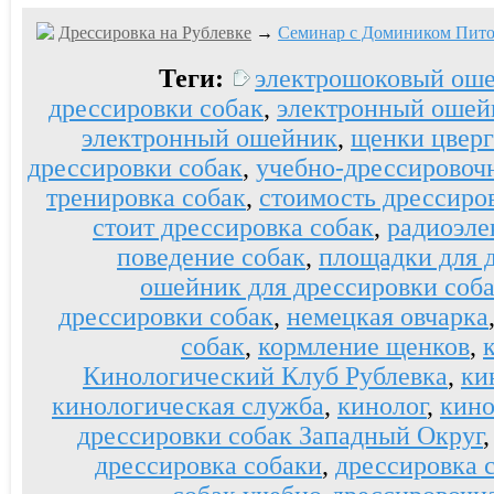
Дрессировка на Рублевке
→
Семинар с Домиником Пито
Теги:
электрошоковый ош
дрессировки собак
,
электронный ошейн
электронный ошейник
,
щенки цвер
дрессировки собак
,
учебно-дрессировоч
тренировка собак
,
стоимость дрессиро
стоит дрессировка собак
,
радиоэл
поведение собак
,
площадки для 
ошейник для дрессировки соб
дрессировки собак
,
немецкая овчарка
собак
,
кормление щенков
,
Кинологический Клуб Рублевка
,
ки
кинологическая служба
,
кинолог
,
кино
дрессировки собак Западный Округ
дрессировка собаки
,
дрессировка 