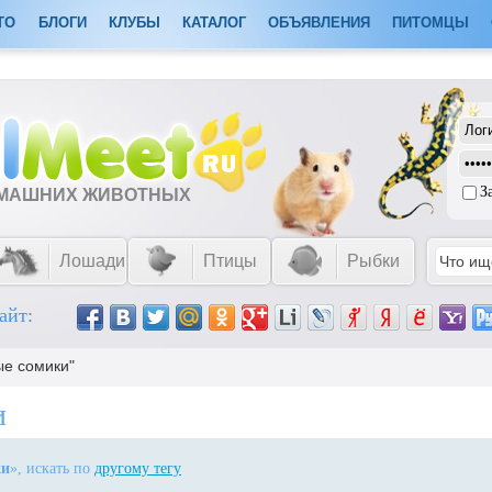
ТО
БЛОГИ
КЛУБЫ
КАТАЛОГ
ОБЪЯВЛЕНИЯ
ПИТОМЦЫ
З
ОМАШНИХ ЖИВОТНЫХ
Лошади
Птицы
Рыбки
айт:
ые сомики"
и
ки
», искать по
другому тегу