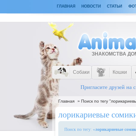
ГЛАВНАЯ
НОВОСТИ
СТАТЬИ
ФО
ЗНАКОМСТВА Д
Собаки
Кошки
Пригласите друзей на с
»
Главная
Поиск по тегу "лорикариев
лорикариевые сомик
Поиск по тегу: «
лорикариевые соми