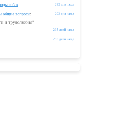
оды собак
292 дня назад
м общие вопросы
:
292 дня назад
ти и трудолюбия"
295 дней назад
295 дней назад