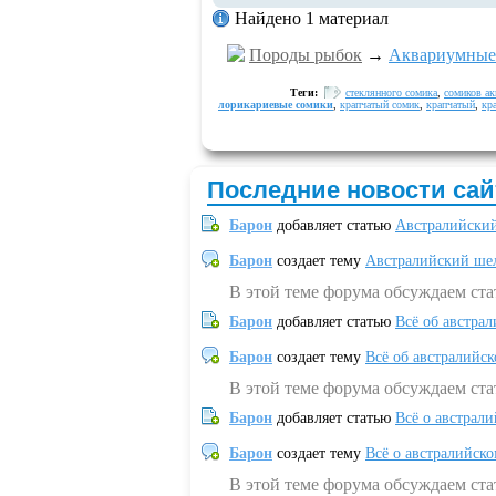
Найдено 1 материал
Породы рыбок
→
Аквариумные
Теги:
стеклянного сомика
,
сомиков а
лорикариевые сомики
,
крапчатый сомик
,
крапчатый
,
кр
Последние новости сай
Барон
добавляет статью
Австралийский
Барон
создает тему
Австралийский шел
В этой теме форума обсуждаем ст
Барон
добавляет статью
Всё об австрал
Барон
создает тему
Всё об австралийск
В этой теме форума обсуждаем ста
Барон
добавляет статью
Всё о австрал
Барон
создает тему
Всё о австралийск
В этой теме форума обсуждаем ста