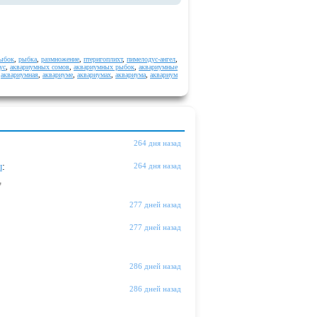
ыбок
,
рыбка
,
размножение
,
птеригоплихт
,
пимелодус-ангел
,
ус
,
аквариумных сомов
,
аквариумных рыбок
,
аквариумные
,
аквариумная
,
аквариуме
,
аквариумах
,
аквариума
,
аквариум
264 дня назад
ы
:
264 дня назад
"
277 дней назад
277 дней назад
286 дней назад
286 дней назад