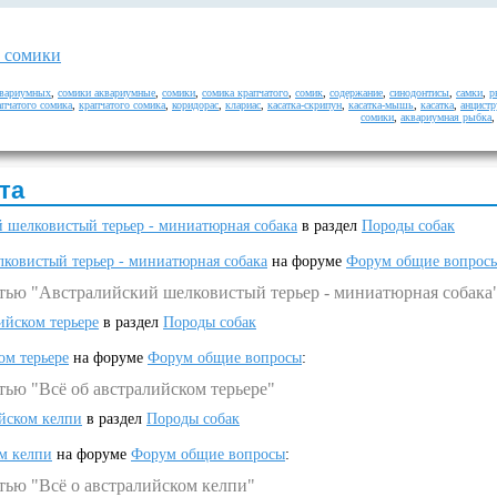
 сомики
квариумных
,
сомики аквариумные
,
сомики
,
сомика крапчатого
,
сомик
,
содержание
,
синодонтисы
,
самки
,
р
апчатого сомика
,
крапчатого сомика
,
коридорас
,
клариас
,
касатка-скрипун
,
касатка-мышь
,
касатка
,
анцистр
сомики
,
аквариумная рыбка
та
 шелковистый терьер - миниатюрная собака
в раздел
Породы собак
ковистый терьер - миниатюрная собака
на форуме
Форум общие вопрос
атью "Австралийский шелковистый терьер - миниатюрная собака
ийском терьере
в раздел
Породы собак
ом терьере
на форуме
Форум общие вопросы
:
тью "Всё об австралийском терьере"
ийском келпи
в раздел
Породы собак
ом келпи
на форуме
Форум общие вопросы
:
тью "Всё о австралийском келпи"