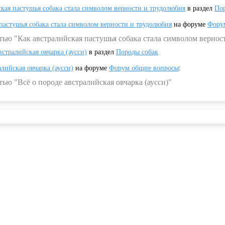
ская пастушья собака стала символом верности и трудолюбия
в раздел
Пор
 пастушья собака стала символом верности и трудолюбия
на форуме
Фору
тью "Как австралийская пастушья собака стала символом вернос
встралийская овчарка (аусси)
в раздел
Породы собак
алийская овчарка (аусси)
на форуме
Форум общие вопросы
:
ью "Всё о породе австралийская овчарка (аусси)"