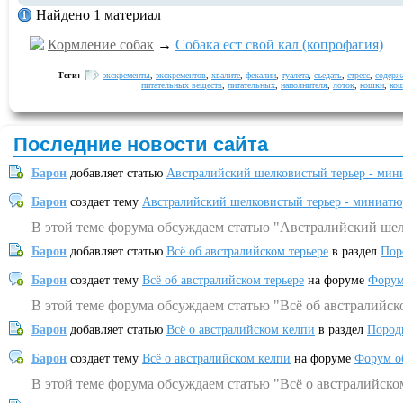
Найдено 1 материал
Кормление собак
→
Собака ест свой кал (копрофагия)
Теги:
экскременты
,
экскрементов
,
хвалите
,
фекалии
,
туалета
,
съедать
,
стресс
,
содерж
питательных веществ
,
питательных
,
наполнителя
,
лоток
,
кошки
,
ко
Последние новости сайта
Барон
добавляет статью
Австралийский шелковистый терьер - мин
Барон
создает тему
Австралийский шелковистый терьер - миниатю
В этой теме форума обсуждаем статью "Австралийский шел
Барон
добавляет статью
Всё об австралийском терьере
в раздел
Пор
Барон
создает тему
Всё об австралийском терьере
на форуме
Форум
В этой теме форума обсуждаем статью "Всё об австралийск
Барон
добавляет статью
Всё о австралийском келпи
в раздел
Пород
Барон
создает тему
Всё о австралийском келпи
на форуме
Форум о
В этой теме форума обсуждаем статью "Всё о австралийско