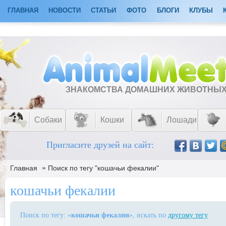
ГЛАВНАЯ
НОВОСТИ
СТАТЬИ
ФОТО
БЛОГИ
КЛУБЫ
ЗНАКОМСТВА ДОМАШНИХ ЖИВОТНЫ
Собаки
Кошки
Лошади
Пригласите друзей на сайт:
»
Главная
Поиск по тегу "кошачьи фекалии"
кошачьи фекалии
Поиск по тегу: «
кошачьи фекалии
», искать по
другому тегу