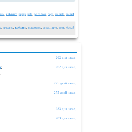
ель
,
кобальт
,
puppy
,
pets
,
pet videos
,
dogs
,
animals
,
animal
к
,
красавец
,
кобальт
,
знакомство
,
зверь
,
друг
,
волк
,
белый
262 дня назад
ы
:
262 дня назад
"
275 дней назад
275 дней назад
283 дня назад
283 дня назад