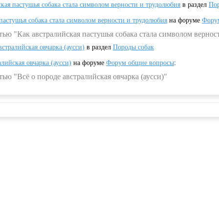
ская пастушья собака стала символом верности и трудолюбия
в раздел
Пор
 пастушья собака стала символом верности и трудолюбия
на форуме
Фору
тью "Как австралийская пастушья собака стала символом вернос
встралийская овчарка (аусси)
в раздел
Породы собак
алийская овчарка (аусси)
на форуме
Форум общие вопросы
:
ью "Всё о породе австралийская овчарка (аусси)"