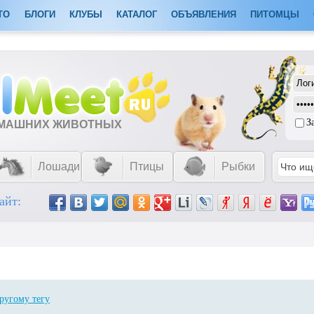
ТО
БЛОГИ
КЛУБЫ
КАТАЛОГ
ОБЪЯВЛЕНИЯ
ПИТОМЦЫ
З
ОМАШНИХ ЖИВОТНЫХ
Лошади
Птицы
Рыбки
айт:
ругому тегу