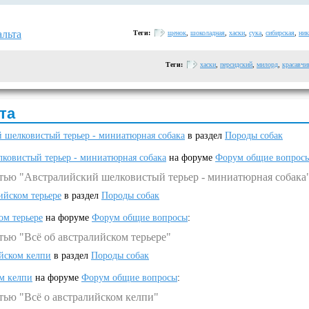
льта
Теги:
щенок
,
шоколадная
,
хаски
,
сука
,
сибирская
,
ник
Теги:
хаски
,
персидский
,
милорд
,
красавчи
та
 шелковистый терьер - миниатюрная собака
в раздел
Породы собак
ковистый терьер - миниатюрная собака
на форуме
Форум общие вопрос
атью "Австралийский шелковистый терьер - миниатюрная собака
ийском терьере
в раздел
Породы собак
ом терьере
на форуме
Форум общие вопросы
:
тью "Всё об австралийском терьере"
ийском келпи
в раздел
Породы собак
ом келпи
на форуме
Форум общие вопросы
:
тью "Всё о австралийском келпи"