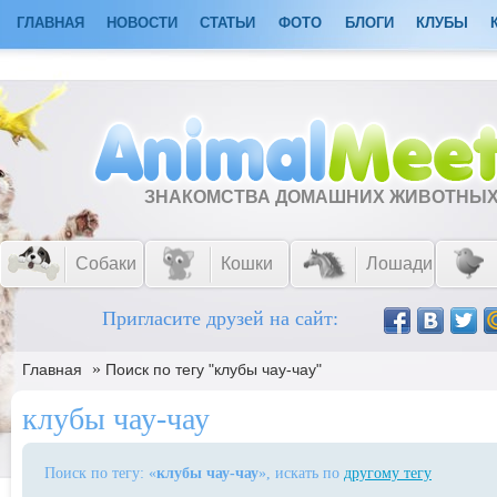
ГЛАВНАЯ
НОВОСТИ
СТАТЬИ
ФОТО
БЛОГИ
КЛУБЫ
ЗНАКОМСТВА ДОМАШНИХ ЖИВОТНЫ
Собаки
Кошки
Лошади
Пригласите друзей на сайт:
»
Главная
Поиск по тегу "клубы чау-чау"
клубы чау-чау
Поиск по тегу: «
клубы чау-чау
», искать по
другому тегу