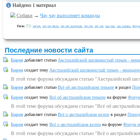
Найдено 1 материал
Собаки
→
Чау чау выполняет команды
Теги:
чаучау
,
чау-чау фото
,
чау-чау аллергия
,
чау-чау
,
чау чау
,
чао-чао
,
чао собака
,
форум
Последние новости сайта
Барон
добавляет статью
Австралийский шелковистый терьер - мин
Барон
создает тему
Австралийский шелковистый терьер - миниатю
В этой теме форума обсуждаем статью "Австралийский шел
Барон
добавляет статью
Всё об австралийском терьере
в раздел
Пор
Барон
создает тему
Всё об австралийском терьере
на форуме
Форум
В этой теме форума обсуждаем статью "Всё об австралийск
Барон
добавляет статью
Всё о австралийском келпи
в раздел
Пород
Барон
создает тему
Всё о австралийском келпи
на форуме
Форум о
В этой теме форума обсуждаем статью "Всё о австралийско