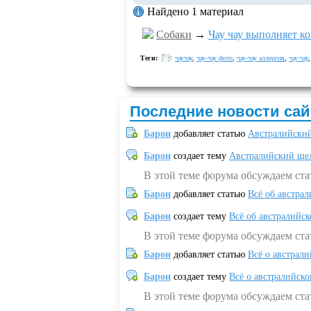
Найдено 1 материал
Собаки
→
Чау чау выполняет к
Теги:
чаучау
,
чау-чау фото
,
чау-чау аллергия
,
чау-чау
Последние новости сай
Барон
добавляет статью
Австралийский
Барон
создает тему
Австралийский шел
В этой теме форума обсуждаем ст
Барон
добавляет статью
Всё об австрал
Барон
создает тему
Всё об австралийск
В этой теме форума обсуждаем ста
Барон
добавляет статью
Всё о австрал
Барон
создает тему
Всё о австралийск
В этой теме форума обсуждаем ста