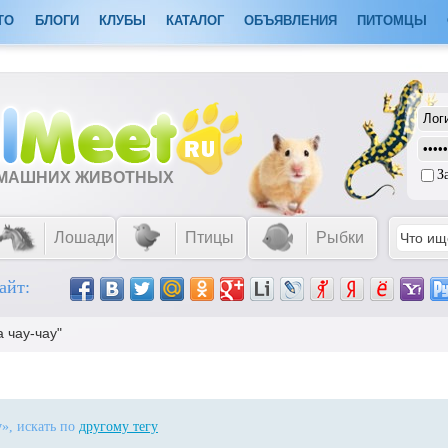
ТО
БЛОГИ
КЛУБЫ
КАТАЛОГ
ОБЪЯВЛЕНИЯ
ПИТОМЦЫ
З
ОМАШНИХ ЖИВОТНЫХ
Лошади
Птицы
Рыбки
айт:
 чау-чау"
у
», искать по
другому тегу