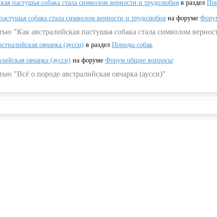
ская пастушья собака стала символом верности и трудолюбия
в раздел
Пор
 пастушья собака стала символом верности и трудолюбия
на форуме
Фору
тью "Как австралийская пастушья собака стала символом вернос
встралийская овчарка (аусси)
в раздел
Породы собак
алийская овчарка (аусси)
на форуме
Форум общие вопросы
:
ью "Всё о породе австралийская овчарка (аусси)"