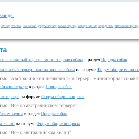
оманды
,
чау чау
,
чао-чао
,
чао собака
,
форум чау-чау
,
собака чау-чау
,
порода чау-чау
,
порода чао
,
питомники чау-чау
та
 шелковистый терьер - миниатюрная собака
в раздел
Породы собак
ковистый терьер - миниатюрная собака
на форуме
Форум общие вопрос
атью "Австралийский шелковистый терьер - миниатюрная собака
ийском терьере
в раздел
Породы собак
ом терьере
на форуме
Форум общие вопросы
:
тью "Всё об австралийском терьере"
ийском келпи
в раздел
Породы собак
ом келпи
на форуме
Форум общие вопросы
:
тью "Всё о австралийском келпи"