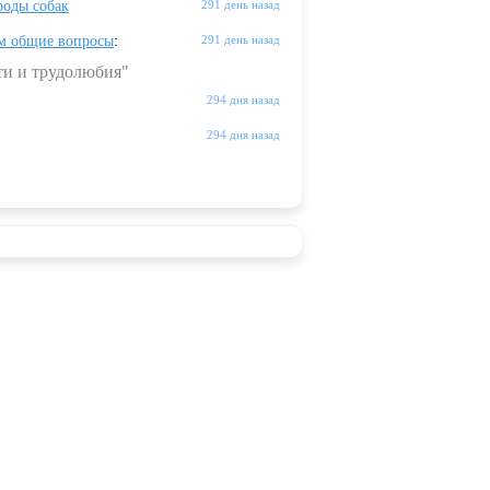
оды собак
291 день назад
м общие вопросы
:
291 день назад
ти и трудолюбия"
294 дня назад
294 дня назад