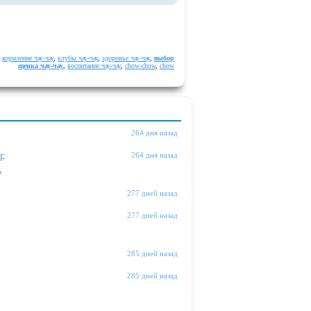
,
кормление чау-чау
,
клубы чау-чау
,
здоровье чау-чау
,
выбор
щенка чау-чау
,
воспитание чау-чау
,
chow-chow
,
chow
264 дня назад
ы
:
264 дня назад
"
277 дней назад
277 дней назад
285 дней назад
285 дней назад