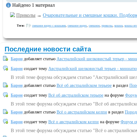
Найдено 1 материал
Приколы
→
Очаровательные и смешные кошки. Подборк
Теги:
смешное видео с кошками
,
смешное видео
,
смешное
,
приколы
,
кошки
,
кошка иг
Последние новости сайта
Барон
добавляет статью
Австралийский шелковистый терьер - мин
Барон
создает тему
Австралийский шелковистый терьер - миниатю
В этой теме форума обсуждаем статью "Австралийский шел
Барон
добавляет статью
Всё об австралийском терьере
в раздел
Пор
Барон
создает тему
Всё об австралийском терьере
на форуме
Форум
В этой теме форума обсуждаем статью "Всё об австралийск
Барон
добавляет статью
Всё о австралийском келпи
в раздел
Пород
Барон
создает тему
Всё о австралийском келпи
на форуме
Форум о
В этой теме форума обсуждаем статью "Всё о австралийско