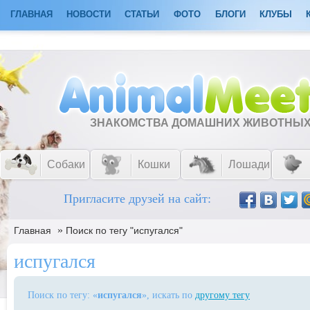
ГЛАВНАЯ
НОВОСТИ
СТАТЬИ
ФОТО
БЛОГИ
КЛУБЫ
ЗНАКОМСТВА ДОМАШНИХ ЖИВОТНЫ
Собаки
Кошки
Лошади
Пригласите друзей на сайт:
»
Главная
Поиск по тегу "испугался"
испугался
Поиск по тегу: «
испугался
», искать по
другому тегу