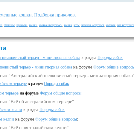
смешные кошки. Подборка приколов.
ео
,
смешное
,
приколы
,
кошки
,
кошка игспугалась
,
кошка
,
коты
,
котенок испугался
,
котенок
,
кот испугалс
та
 шелковистый терьер - миниатюрная собака
в раздел
Породы собак
ковистый терьер - миниатюрная собака
на форуме
Форум общие вопрос
атью "Австралийский шелковистый терьер - миниатюрная собака
ийском терьере
в раздел
Породы собак
ом терьере
на форуме
Форум общие вопросы
:
тью "Всё об австралийском терьере"
ийском келпи
в раздел
Породы собак
ом келпи
на форуме
Форум общие вопросы
:
тью "Всё о австралийском келпи"