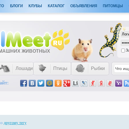
ТО
БЛОГИ
КЛУБЫ
КАТАЛОГ
ОБЪЯВЛЕНИЯ
ПИТОМЦЫ
З
ОМАШНИХ ЖИВОТНЫХ
Лошади
Птицы
Рыбки
айт:
 по
другому тегу