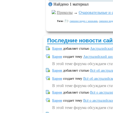
Найдено 1 материал
Приколы
→
Очаровательные и 
Теги:
смешное видео с кошками
,
смешное вид
Последние новости сай
Барон
добавляет статью
Австралийский
Барон
создает тему
Австралийский шел
В этой теме форума обсуждаем ст
Барон
добавляет статью
Всё об австрал
Барон
создает тему
Всё об австралийск
В этой теме форума обсуждаем ста
Барон
добавляет статью
Всё о австрал
Барон
создает тему
Всё о австралийск
В этой теме форума обсуждаем ста