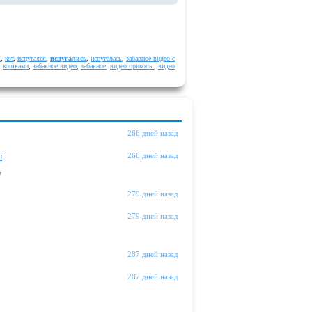
я
,
кот
,
испугался
,
испугались
,
испугалась
,
забавное видео с
кошками
,
забавное видео
,
забавное
,
видео приколы
,
видео
266 дней назад
ы
:
266 дней назад
"
279 дней назад
279 дней назад
287 дней назад
287 дней назад