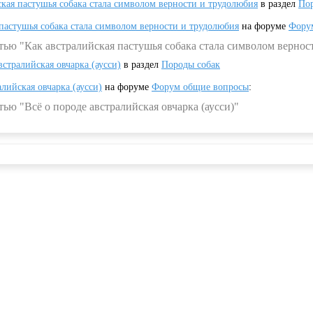
ская пастушья собака стала символом верности и трудолюбия
в раздел
Пор
 пастушья собака стала символом верности и трудолюбия
на форуме
Фору
тью "Как австралийская пастушья собака стала символом вернос
встралийская овчарка (аусси)
в раздел
Породы собак
алийская овчарка (аусси)
на форуме
Форум общие вопросы
:
ью "Всё о породе австралийская овчарка (аусси)"