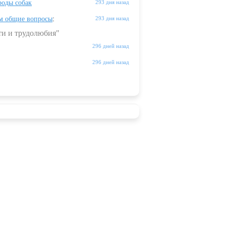
оды собак
293 дня назад
м общие вопросы
:
293 дня назад
ти и трудолюбия"
296 дней назад
296 дней назад