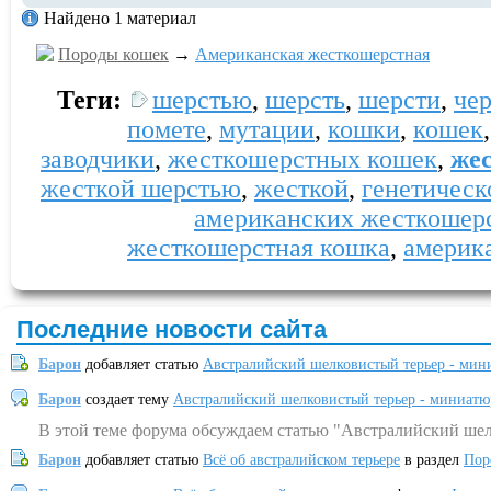
Найдено 1 материал
Породы кошек
→
Американская жесткошерстная
Теги:
шерстью
,
шерсть
,
шерсти
,
че
помете
,
мутации
,
кошки
,
кошек
заводчики
,
жесткошерстных кошек
,
же
жесткой шерстью
,
жесткой
,
генетическ
американских жесткошер
жесткошерстная кошка
,
америк
Последние новости сайта
Барон
добавляет статью
Австралийский шелковистый терьер - мин
Барон
создает тему
Австралийский шелковистый терьер - миниатю
В этой теме форума обсуждаем статью "Австралийский шел
Барон
добавляет статью
Всё об австралийском терьере
в раздел
Пор