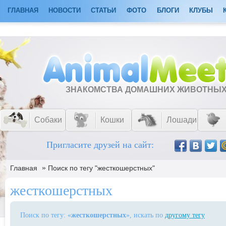
ГЛАВНАЯ
НОВОСТИ
СТАТЬИ
ФОТО
БЛОГИ
КЛУБЫ
ЗНАКОМСТВА ДОМАШНИХ ЖИВОТНЫ
Собаки
Кошки
Лошади
Пригласите друзей на сайт:
»
Главная
Поиск по тегу "жесткошерстных"
жесткошерстных
Поиск по тегу: «
жесткошерстных
», искать по
другому тегу