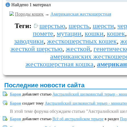
Найдено 1 материал
Породы кошек
→
Американская жесткошерстная
Теги:
шерстью
,
шерсть
,
шерсти
,
че
помете
,
мутации
,
кошки
,
кошек
заводчики
,
жесткошерстных кошек
,
ж
жесткой шерстью
,
жесткой
,
генетическ
американских жесткошер
жесткошерстная кошка
,
американ
Последние новости сайта
Барон
добавляет статью
Австралийский шелковистый терьер - мин
Барон
создает тему
Австралийский шелковистый терьер - миниатю
В этой теме форума обсуждаем статью "Австралийский шел
Барон
добавляет статью
Всё об австралийском терьере
в раздел
Пор