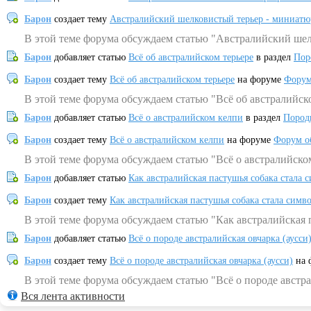
Барон
создает тему
Австралийский шелковистый терьер - миниатю
В этой теме форума обсуждаем статью "Австралийский шел
Барон
добавляет статью
Всё об австралийском терьере
в раздел
Пор
Барон
создает тему
Всё об австралийском терьере
на форуме
Форум
В этой теме форума обсуждаем статью "Всё об австралийск
Барон
добавляет статью
Всё о австралийском келпи
в раздел
Пород
Барон
создает тему
Всё о австралийском келпи
на форуме
Форум о
В этой теме форума обсуждаем статью "Всё о австралийско
Барон
добавляет статью
Как австралийская пастушья собака стала 
Барон
создает тему
Как австралийская пастушья собака стала симв
В этой теме форума обсуждаем статью "Как австралийская 
Барон
добавляет статью
Всё о породе австралийская овчарка (аусси
Барон
создает тему
Всё о породе австралийская овчарка (аусси)
на 
В этой теме форума обсуждаем статью "Всё о породе австра
Вся лента активности