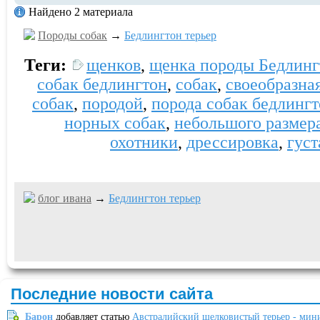
Найдено 2 материала
Породы собак
→
Бедлингтон терьер
Теги:
щенков
,
щенка породы Бедлинг
собак бедлингтон
,
собак
,
своеобразна
собак
,
породой
,
порода собак бедлингт
норных собак
,
небольшого размер
охотники
,
дрессировка
,
густ
блог ивaна
→
Бедлингтон терьер
Последние новости сайта
Барон
добавляет статью
Австралийский шелковистый терьер - мин