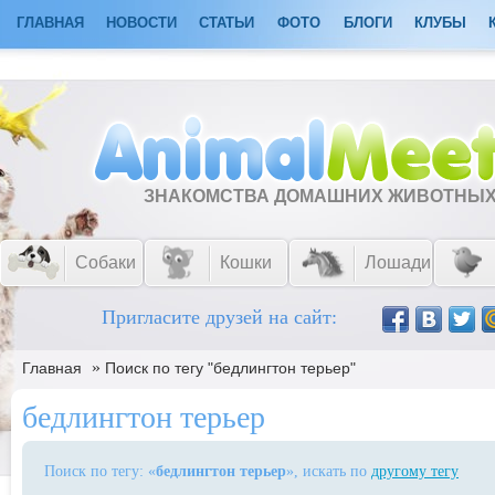
ГЛАВНАЯ
НОВОСТИ
СТАТЬИ
ФОТО
БЛОГИ
КЛУБЫ
ЗНАКОМСТВА ДОМАШНИХ ЖИВОТНЫ
Собаки
Кошки
Лошади
Пригласите друзей на сайт:
»
Главная
Поиск по тегу "бедлингтон терьер"
бедлингтон терьер
Поиск по тегу: «
бедлингтон терьер
», искать по
другому тегу