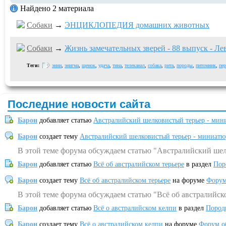
Найдено 2 материала
Собаки
→
ЭНЦИКЛОПЕДИЯ домашних животных
Собаки
→
Жизнь замечательных зверей - 88 выпуск - Ле
Теги:
энни
,
энигма
,
щенок
,
удача
,
тина
,
телеканал
,
собака
,
рита
,
породы
,
питомник
,
пер
Последние новости сайта
Барон
добавляет статью
Австралийский шелковистый терьер - мин
Барон
создает тему
Австралийский шелковистый терьер - миниатю
В этой теме форума обсуждаем статью "Австралийский шел
Барон
добавляет статью
Всё об австралийском терьере
в раздел
Пор
Барон
создает тему
Всё об австралийском терьере
на форуме
Форум
В этой теме форума обсуждаем статью "Всё об австралийск
Барон
добавляет статью
Всё о австралийском келпи
в раздел
Пород
Барон
создает тему
Всё о австралийском келпи
на форуме
Форум о