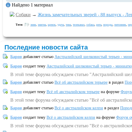
Найдено 1 материал
Собаки
→
Жизнь замечательных зверей - 88 выпуск - Ле
Теги:
энни
,
энигма
,
щенок
,
удача
,
тина
,
телеканал
,
собака
,
рита
,
породы
,
питомник
,
пер
Последние новости сайта
Барон
добавляет статью
Австралийский шелковистый терьер - мин
Барон
создает тему
Австралийский шелковистый терьер - миниатю
В этой теме форума обсуждаем статью "Австралийский шел
Барон
добавляет статью
Всё об австралийском терьере
в раздел
Пор
Барон
создает тему
Всё об австралийском терьере
на форуме
Форум
В этой теме форума обсуждаем статью "Всё об австралийск
Барон
добавляет статью
Всё о австралийском келпи
в раздел
Пород
Барон
создает тему
Всё о австралийском келпи
на форуме
Форум о
В этой теме форума обсуждаем статью "Всё о австралийско