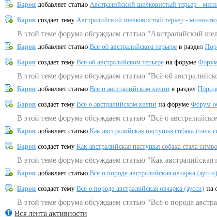
Барон
добавляет статью
Австралийский шелковистый терьер - мин
Барон
создает тему
Австралийский шелковистый терьер - миниатю
В этой теме форума обсуждаем статью "Австралийский шел
Барон
добавляет статью
Всё об австралийском терьере
в раздел
Пор
Барон
создает тему
Всё об австралийском терьере
на форуме
Форум
В этой теме форума обсуждаем статью "Всё об австралийск
Барон
добавляет статью
Всё о австралийском келпи
в раздел
Пород
Барон
создает тему
Всё о австралийском келпи
на форуме
Форум о
В этой теме форума обсуждаем статью "Всё о австралийско
Барон
добавляет статью
Как австралийская пастушья собака стала 
Барон
создает тему
Как австралийская пастушья собака стала симв
В этой теме форума обсуждаем статью "Как австралийская 
Барон
добавляет статью
Всё о породе австралийская овчарка (аусси
Барон
создает тему
Всё о породе австралийская овчарка (аусси)
на 
В этой теме форума обсуждаем статью "Всё о породе австра
Вся лента активности