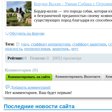
Бордер Колли - Умная Собака с Огром
Бордер-колли — это порода собак, которая 
и безграничной преданностью своему хозяин
существующих пород благодаря их способнос
Обсудить на форуме
Теги:
уход
,
стаффорд неприхотлив
,
стаффорд защитник
,
с
опасность
,
неприхотливая
,
защитник
,
друг
Рейтинг:
0
Голосов:
0
20052 просмотра
Комментарии (0)
Комментировать Вконтакте
Ком
Комментировать на сайте
Добавить комментарий
Нет комментариев. Ваш будет первым!
Последние новости сайта