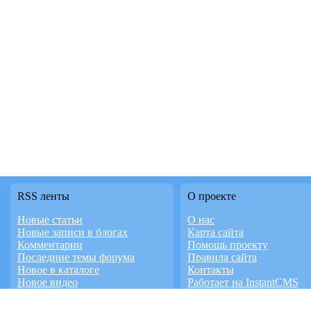
RSS ленты
О проекте
Новые статьи
О нас
Новые записи в блогах
Карта сайта
Комментарии
Помощь проекту
Последние темы форума
Правила сайта
Новое в каталоге
Контакты
Новое видео
Работает на InstantCMS
Доска объявлений
Дизайн студия FaTD.RU