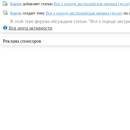
Барон
добавляет статью
Всё о породе австралийская овчарка (аусси
Барон
создает тему
Всё о породе австралийская овчарка (аусси)
на 
В этой теме форума обсуждаем статью "Всё о породе австра
Вся лента активности
Реклама спонсоров