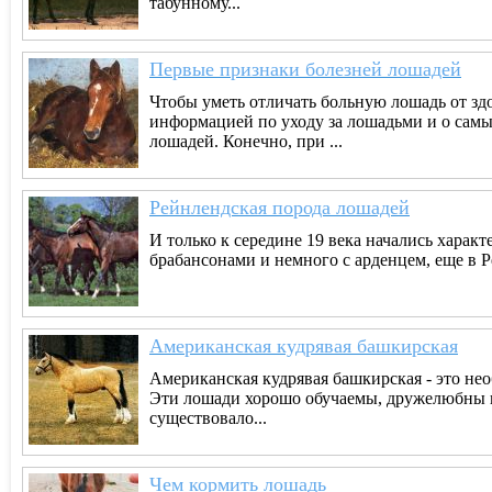
табунному...
Первые признаки болезней лошадей
Чтобы уметь отличать больную лошадь от здо
информацией по уходу за лошадьми и о самы
лошадей. Конечно, при ...
Рейнлендская порода лошадей
И только к середине 19 века начались хара
брабансонами и немного с арденцем, еще в Ре
Американская кудрявая башкирская
Американская кудрявая башкирская - это не
Эти лошади хорошо обучаемы, дружелюбны и
существовало...
Чем кормить лошадь