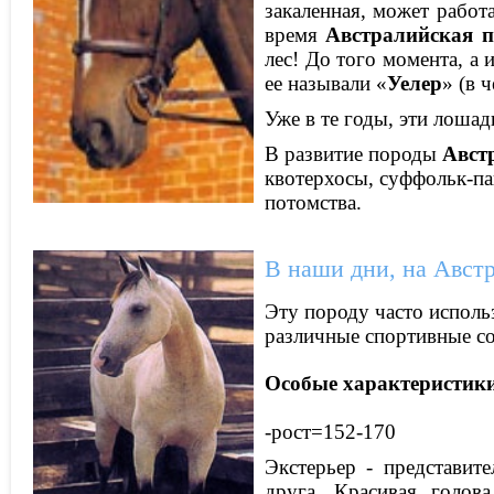
закаленная, может работ
время
Австралийская 
лес! До того момента, а
ее называли «
Уелер
» (в 
Уже в те годы, эти лоша
В развитие породы
Авст
квотерхосы, суффольк-па
потомства.
В наши дни, на Авст
Эту породу часто использ
различные спортивные с
Особые характеристик
-рост=152-170
Экстерьер - представит
друга. Красивая голов