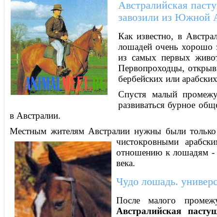
Австралийская пасту
завозили из Южной А
Как известно, в Австра
лошадей очень хорошо 
из самых первых живо
Первопроходцы, открывш
бербейских или арабских
Спустя малый промежу
развиваться бурное общ
в Австралии.
Местным жителям Австралии нужны были только 
чистокровными арабск
отношению к лошадям - 
века.
Чудо лошадь. универс
После малого промеж
Австралийская пасту