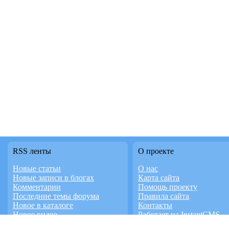
RSS ленты
О проекте
Новые статьи
О нас
Новые записи в блогах
Карта сайта
Комментарии
Помощь проекту
Последние темы форума
Правила сайта
Новое в каталоге
Контакты
Новое видео
Работает на InstantCMS
Доска объявлений
Дизайн студия FaTD.RU