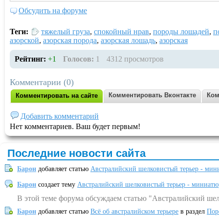
Обсудить на форуме
Теги:
тяжелый груза
,
спокойный нрав
,
породы лошадей
,
п
азорской
,
азорская порода
,
азорская лошадь
,
азорская
Рейтинг:
+1
Голосов:
1
4312 просмотров
Комментарии (0)
Комментировать Вконтакте
Ком
Комментировать на сайте
Добавить комментарий
Нет комментариев. Ваш будет первым!
Последние новости сайта
Барон
добавляет статью
Австралийский шелковистый терьер - мин
Барон
создает тему
Австралийский шелковистый терьер - миниатю
В этой теме форума обсуждаем статью "Австралийский шел
Барон
добавляет статью
Всё об австралийском терьере
в раздел
Пор