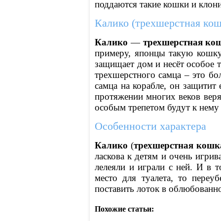
поддаются такие кошки и клон
Калико (трехшерстная кош
Калико
—
трехшерстная ко
примеру, японцы такую кошку
защищает дом и несёт особое т
трехшерстного самца – это бо
самца на корабле, он защитит 
протяжении многих веков веря
особым трепетом будут к нему 
Особенности характера
Калико
(
трехшерстная кошк
ласкова к детям и очень игрив
лелеяли и играли с ней. И в 
место для туалета, то переу
поставить лоток в облюбованно
Похожие статьи: