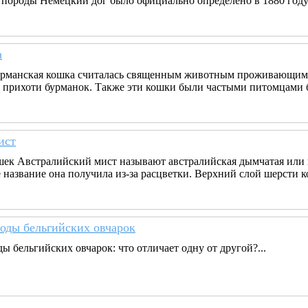
породы Немецкий дог было официально определено в 1880 году
а
бурманская кошка считалась священным животным проживающим
 прихоти бурманок. Также эти кошки были частыми питомцами бо
ист
шек Австралийский мист называют австралийская дымчатая или 
 название она получила из-за расцветки. Верхний слой шерсти 
оды бельгийских овчарок
 бельгийских овчарок: что отличает одну от другой?...