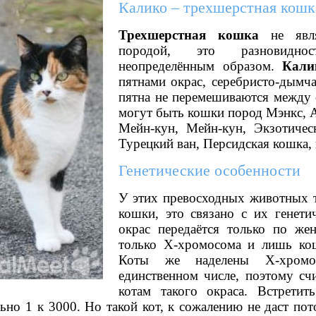
Калико – трехшерстная кошк
Трехшерстная кошка
не явля
породой, это разновиднос
неопределённым образом.
Кали
пятнами окрас, серебристо-дымча
пятна не перемешиваются между
могут быть кошки пород Мэнкс, 
Мейн-кун, Мейн-кун, Экзотичес
Турецкий ван, Персидская кошка, 
Генетические особенности
У этих превосходных животных 
кошки, это связано с их генети
окрас передаётся только по жен
только Х-хромосома и лишь ко
Коты же наделены X-хромо
единственном числе, поэтому сч
котам такого окраса. Встретит
но 1 к 3000. Но такой кот, к сожалению не даст пото