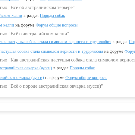
тью "Всё об австралийском терьере"
ийском келпи
в раздел
Породы собак
ом келпи
на форуме
Форум общие вопросы
:
тью "Всё о австралийском келпи"
ская пастушья собака стала символом верности и трудолюбия
в раздел
Пор
 пастушья собака стала символом верности и трудолюбия
на форуме
Фору
тью "Как австралийская пастушья собака стала символом вернос
встралийская овчарка (аусси)
в раздел
Породы собак
алийская овчарка (аусси)
на форуме
Форум общие вопросы
:
ью "Всё о породе австралийская овчарка (аусси)"