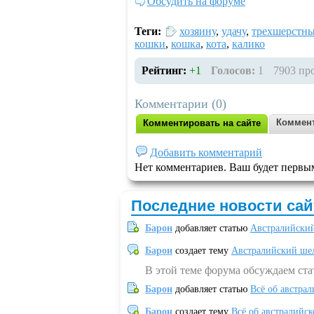
Обсудить на форуме
Теги:
хозяину
,
удачу
,
трехшерстн
кошки
,
кошка
,
кота
,
калико
Рейтинг:
+1
Голосов:
1
7903 пр
Комментарии (0)
Коммент
Комментировать на сайте
Добавить комментарий
Нет комментариев. Ваш будет первы
Последние новости сай
Барон
добавляет статью
Австралийский
Барон
создает тему
Австралийский шел
В этой теме форума обсуждаем ст
Барон
добавляет статью
Всё об австрал
Барон
создает тему
Всё об австралийск