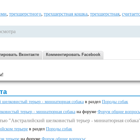
ыми
,
трехшерстного
,
трехшерстная кошка
,
трехшерстная
,
считает
осмотра
ировать Вконтакте
Комментировать Facebook
м!
та
 шелковистый терьер - миниатюрная собака
в раздел
Породы собак
ковистый терьер - миниатюрная собака
на форуме
Форум общие вопрос
атью "Австралийский шелковистый терьер - миниатюрная собака
ийском терьере
в раздел
Породы собак
ом терьере
на форуме
Форум общие вопросы
: