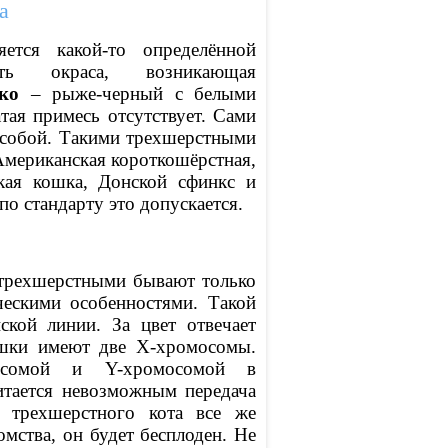
а
ется какой-то определённой
ть окраса, возникающая
ко
– рыже-черный с белыми
тая примесь отсутствует. Сами
 собой. Такими трехшерстными
Американская короткошёрстная,
кая кошка, Донской сфинкс и
по стандарту это допускается.
трехшерстными бывают только
ческими особенностями. Такой
ской линии. За цвет отвечает
шки имеют две X-хромосомы.
сомой и Y-хромосомой в
итается невозможным передача
ь трехшерстного кота все же
мства, он будет бесплоден. Не