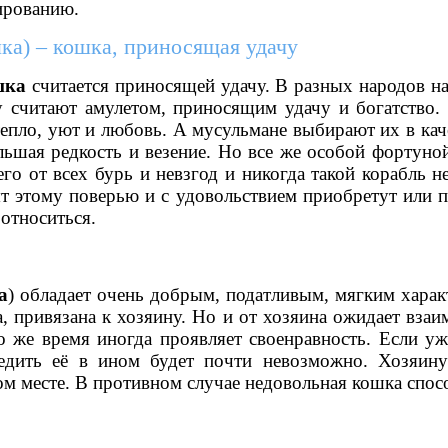
ированию.
ка) – кошка, приносящая удачу
шка
считается приносящей удачу. В разных народов на 
 считают амулетом, приносящим удачу и богатство.
епло, уют и любовь. А мусульмане выбирают их в кач
льшая редкость и везение. Но все же особой фортуной
его от всех бурь и невзгод и никогда такой корабль 
т этому поверью и с удовольствием приобретут или п
относиться.
а
) обладает очень добрым, податливым, мягким хара
а, привязана к хозяину. Но и от хозяина ожидает взаи
то же время иногда проявляет своенравность. Если у
бедить её в ином будет почти невозможно. Хозяину
м месте. В противном случае недовольная кошка спосо