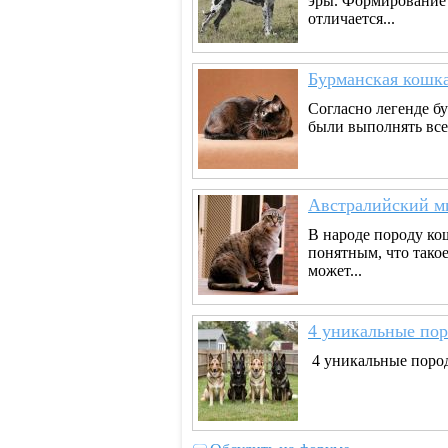
эры. Формирование 
отличается...
Бурманская кошк
Согласно легенде 
были выполнять все
Австралийский м
В народе породу ко
понятным, что такое
может...
4 уникальные пор
4 уникальные породы