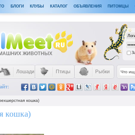
ТО
БЛОГИ
КЛУБЫ
КАТАЛОГ
ОБЪЯВЛЕНИЯ
ПИТОМЦЫ
З
ОМАШНИХ ЖИВОТНЫХ
Лошади
Птицы
Рыбки
айт:
трехшерстная кошка)
я кошка)