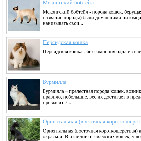
Меконгский бобтейл
Меконгский бобтейл - порода кошек, берущая
название породы) были домашними питомца
нанизывать свои...
Персидская кошка
Персидская кошка - без сомнения одна из на
Бурмилла
Бурмилла – прелестная порода кошек, возни
правило, небольшие, вес их достигает в пред
превысит 7...
Ориентальная (восточная короткошерст
Ориентальная (восточная короткошерстная) к
окраской. В отличие от сиамских кошек, у в