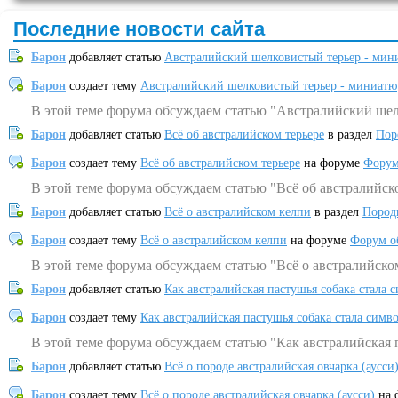
Последние новости сайта
Барон
добавляет статью
Австралийский шелковистый терьер - мин
Барон
создает тему
Австралийский шелковистый терьер - миниатю
В этой теме форума обсуждаем статью "Австралийский шел
Барон
добавляет статью
Всё об австралийском терьере
в раздел
Пор
Барон
создает тему
Всё об австралийском терьере
на форуме
Форум
В этой теме форума обсуждаем статью "Всё об австралийск
Барон
добавляет статью
Всё о австралийском келпи
в раздел
Пород
Барон
создает тему
Всё о австралийском келпи
на форуме
Форум о
В этой теме форума обсуждаем статью "Всё о австралийско
Барон
добавляет статью
Как австралийская пастушья собака стала 
Барон
создает тему
Как австралийская пастушья собака стала симв
В этой теме форума обсуждаем статью "Как австралийская 
Барон
добавляет статью
Всё о породе австралийская овчарка (аусси
Барон
создает тему
Всё о породе австралийская овчарка (аусси)
на 