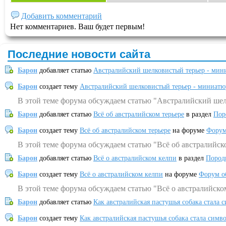
Добавить комментарий
Нет комментариев. Ваш будет первым!
Последние новости сайта
Барон
добавляет статью
Австралийский шелковистый терьер - мин
Барон
создает тему
Австралийский шелковистый терьер - миниатю
В этой теме форума обсуждаем статью "Австралийский шел
Барон
добавляет статью
Всё об австралийском терьере
в раздел
Пор
Барон
создает тему
Всё об австралийском терьере
на форуме
Форум
В этой теме форума обсуждаем статью "Всё об австралийск
Барон
добавляет статью
Всё о австралийском келпи
в раздел
Пород
Барон
создает тему
Всё о австралийском келпи
на форуме
Форум о
В этой теме форума обсуждаем статью "Всё о австралийско
Барон
добавляет статью
Как австралийская пастушья собака стала 
Барон
создает тему
Как австралийская пастушья собака стала симв