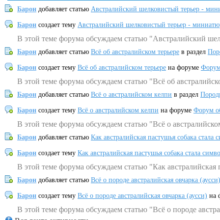
Барон
добавляет статью
Австралийский шелковистый терьер - мин
Барон
создает тему
Австралийский шелковистый терьер - миниатю
В этой теме форума обсуждаем статью "Австралийский шел
Барон
добавляет статью
Всё об австралийском терьере
в раздел
Пор
Барон
создает тему
Всё об австралийском терьере
на форуме
Форум
В этой теме форума обсуждаем статью "Всё об австралийск
Барон
добавляет статью
Всё о австралийском келпи
в раздел
Пород
Барон
создает тему
Всё о австралийском келпи
на форуме
Форум о
В этой теме форума обсуждаем статью "Всё о австралийско
Барон
добавляет статью
Как австралийская пастушья собака стала 
Барон
создает тему
Как австралийская пастушья собака стала симв
В этой теме форума обсуждаем статью "Как австралийская 
Барон
добавляет статью
Всё о породе австралийская овчарка (аусси
Барон
создает тему
Всё о породе австралийская овчарка (аусси)
на 
В этой теме форума обсуждаем статью "Всё о породе австра