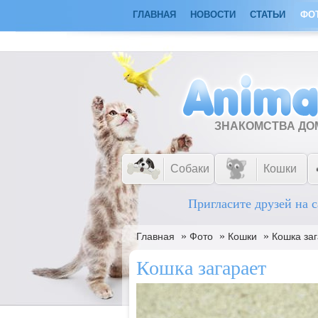
ГЛАВНАЯ
НОВОСТИ
СТАТЬИ
ФО
ЗНАКОМСТВА Д
Собаки
Кошки
Пригласите друзей на с
»
»
»
Главная
Фото
Кошки
Кошка за
Кошка загарает