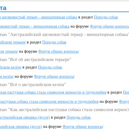
та
 шелковистый терьер - миниатюрная собака
в раздел
Породы собак
ковистый терьер - миниатюрная собака
на форуме
Форум общие вопрос
атью "Австралийский шелковистый терьер - миниатюрная собака
ийском терьере
в раздел
Породы собак
ом терьере
на форуме
Форум общие вопросы
:
тью "Всё об австралийском терьере"
ийском келпи
в раздел
Породы собак
ом келпи
на форуме
Форум общие вопросы
:
тью "Всё о австралийском келпи"
ская пастушья собака стала символом верности и трудолюбия
в раздел
Пор
 пастушья собака стала символом верности и трудолюбия
на форуме
Фору
тью "Как австралийская пастушья собака стала символом вернос
встралийская овчарка (аусси)
в раздел
Породы собак
алийская овчарка (аусси)
на форуме
Форум общие вопросы
: