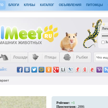
ТО
БЛОГИ
КЛУБЫ
КАТАЛОГ
ОБЪЯВЛЕНИЯ
ПИТОМЦЫ
З
ОМАШНИХ ЖИВОТНЫХ
Лошади
Птицы
Рыбки
айт:
гарает
Рейтинг:
+1
Просмотров:
2886