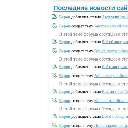
Последние новости сай
Барон
добавляет статью
Австралийский
Барон
создает тему
Австралийский шел
В этой теме форума обсуждаем ст
Барон
добавляет статью
Всё об австрал
Барон
создает тему
Всё об австралийск
В этой теме форума обсуждаем ста
Барон
добавляет статью
Всё о австрал
Барон
создает тему
Всё о австралийск
В этой теме форума обсуждаем ста
Барон
добавляет статью
Как австралий
Барон
создает тему
Как австралийская
В этой теме форума обсуждаем ста
Барон
добавляет статью
Всё о породе а
Барон
создает тему
Всё о породе австр