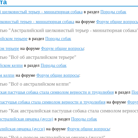
та
 шелковистый терьер - миниатюрная собака
в раздел
Породы собак
ковистый терьер - миниатюрная собака
на форуме
Форум общие вопрос
атью "Австралийский шелковистый терьер - миниатюрная собака
ийском терьере
в раздел
Породы собак
ом терьере
на форуме
Форум общие вопросы
:
тью "Всё об австралийском терьере"
ийском келпи
в раздел
Породы собак
ом келпи
на форуме
Форум общие вопросы
:
тью "Всё о австралийском келпи"
ская пастушья собака стала символом верности и трудолюбия
в раздел
Пор
 пастушья собака стала символом верности и трудолюбия
на форуме
Фору
тью "Как австралийская пастушья собака стала символом вернос
встралийская овчарка (аусси)
в раздел
Породы собак
алийская овчарка (аусси)
на форуме
Форум общие вопросы
:
ью "Всё о породе австралийская овчарка (аусси)"