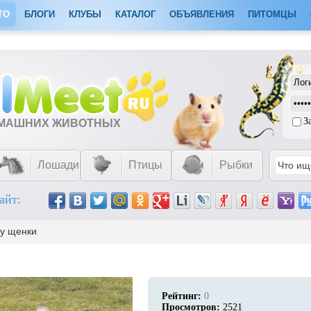
ТО
БЛОГИ
КЛУБЫ
КАТАЛОГ
ОБЪЯВЛЕНИЯ
ПИТОМЦЫ
З
ОМАШНИХ ЖИВОТНЫХ
Лошади
Птицы
Рыбки
айт:
ну щенки
Рейтинг:
0
Просмотров:
2521