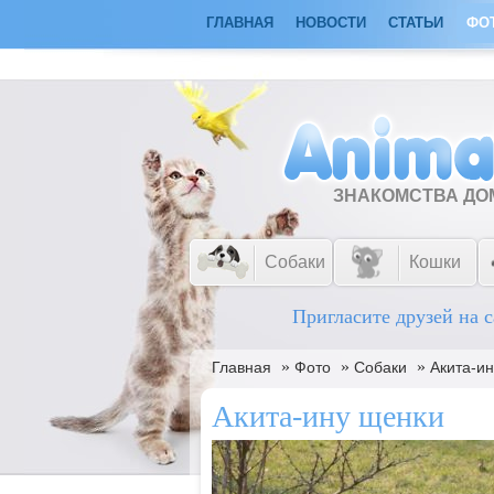
ГЛАВНАЯ
НОВОСТИ
СТАТЬИ
ФО
ЗНАКОМСТВА Д
Собаки
Кошки
Пригласите друзей на с
»
»
»
Главная
Фото
Собаки
Акита-и
Акита-ину щенки