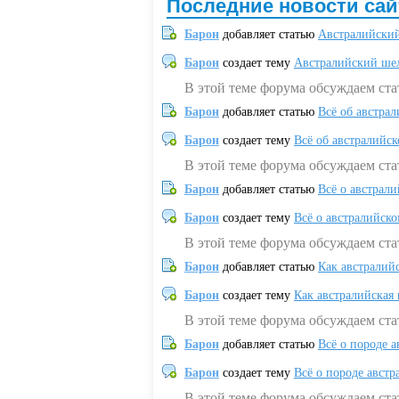
Последние новости сай
Барон
добавляет статью
Австралийский
Барон
создает тему
Австралийский шел
В этой теме форума обсуждаем ст
Барон
добавляет статью
Всё об австрал
Барон
создает тему
Всё об австралийск
В этой теме форума обсуждаем ста
Барон
добавляет статью
Всё о австрал
Барон
создает тему
Всё о австралийск
В этой теме форума обсуждаем ста
Барон
добавляет статью
Как австралий
Барон
создает тему
Как австралийская
В этой теме форума обсуждаем ста
Барон
добавляет статью
Всё о породе а
Барон
создает тему
Всё о породе австр
В этой теме форума обсуждаем стат