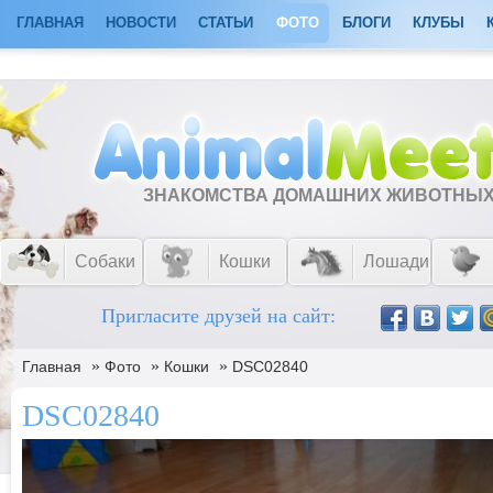
ГЛАВНАЯ
НОВОСТИ
СТАТЬИ
ФОТО
БЛОГИ
КЛУБЫ
ЗНАКОМСТВА ДОМАШНИХ ЖИВОТНЫ
Собаки
Кошки
Лошади
Пригласите друзей на сайт:
»
»
»
Главная
Фото
Кошки
DSC02840
DSC02840