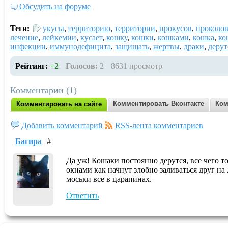
Обсудить на форуме
Теги:
укусы
,
территорию
,
территории
,
прокусов
,
проколо
лечение
,
лейкемии
,
кусает
,
кошку
,
кошки
,
кошками
,
кошка
,
ко
инфекции
,
иммунодефицита
,
защищать
,
жертвы
,
драки
,
дерут
Рейтинг:
+2
Голосов:
2
8631 просмотр
Комментарии (1)
Комментировать Вконтакте
Ком
Комментировать на сайте
Добавить комментарий
RSS-лента комментариев
Багира
#
Да уж! Кошаки постоянно дерутся, все чего то 
окнами как начнут злобно заливаться друг на 
моськи все в царапинах.
Ответить