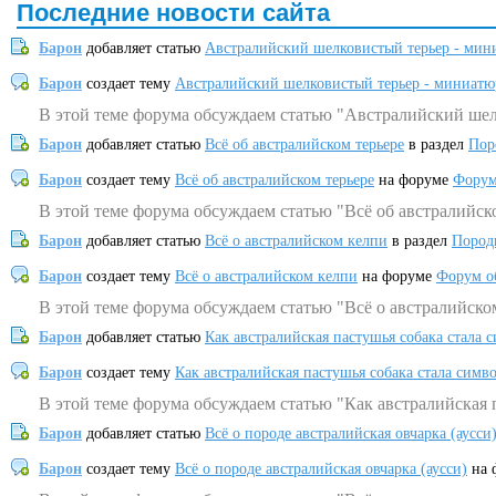
Последние новости сайта
Барон
добавляет статью
Австралийский шелковистый терьер - мин
Барон
создает тему
Австралийский шелковистый терьер - миниатю
В этой теме форума обсуждаем статью "Австралийский шел
Барон
добавляет статью
Всё об австралийском терьере
в раздел
Пор
Барон
создает тему
Всё об австралийском терьере
на форуме
Форум
В этой теме форума обсуждаем статью "Всё об австралийск
Барон
добавляет статью
Всё о австралийском келпи
в раздел
Пород
Барон
создает тему
Всё о австралийском келпи
на форуме
Форум о
В этой теме форума обсуждаем статью "Всё о австралийско
Барон
добавляет статью
Как австралийская пастушья собака стала 
Барон
создает тему
Как австралийская пастушья собака стала симв
В этой теме форума обсуждаем статью "Как австралийская 
Барон
добавляет статью
Всё о породе австралийская овчарка (аусси
Барон
создает тему
Всё о породе австралийская овчарка (аусси)
на 