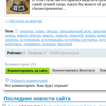
самой лучшей пищи, какую Вы можете ей да
сбалансированные...
Обсудить на форуме
Теги:
энергии
,
собак
,
свеклы
,
свекловичный жом
,
свекло
сахара
,
мякоть свеклы
,
мякоть
,
лошади
,
лошадей
,
кошек
,
корм
энергии
,
источником
,
источниками
,
источник клетчатки
,
ист
животных
,
домашних
,
волокон
,
бактерий
Рейтинг:
0
Голосов:
0
10166 просмотров
Комментарии (0)
Комментировать Вконтакте
Ком
Комментировать на сайте
Добавить комментарий
Нет комментариев. Ваш будет первым!
Последние новости сайта