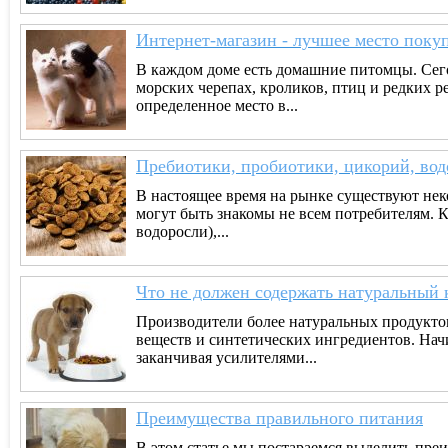
Интернет-магазин - лучшее место пок
В каждом доме есть домашние питомцы. Сегод
морских черепах, кроликов, птиц и редких р
определенное место в...
Пребиотики, пробиотики, цикорий, вод
В настоящее время на рынке существуют не
могут быть знакомы не всем потребителям. 
водоросли),...
Что не должен содержать натуральный 
Производители более натуральных продукто
веществ и синтетических ингредиентов. Нач
заканчивая усилителями...
Преимущества правильного питания
В этом статье мы постараемся выделить пре