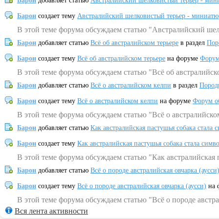
Барон
добавляет статью
Австралийский шелковистый терьер - мин
Барон
создает тему
Австралийский шелковистый терьер - миниатю
В этой теме форума обсуждаем статью "Австралийский шел
Барон
добавляет статью
Всё об австралийском терьере
в раздел
Пор
Барон
создает тему
Всё об австралийском терьере
на форуме
Форум
В этой теме форума обсуждаем статью "Всё об австралийск
Барон
добавляет статью
Всё о австралийском келпи
в раздел
Пород
Барон
создает тему
Всё о австралийском келпи
на форуме
Форум о
В этой теме форума обсуждаем статью "Всё о австралийско
Барон
добавляет статью
Как австралийская пастушья собака стала 
Барон
создает тему
Как австралийская пастушья собака стала симв
В этой теме форума обсуждаем статью "Как австралийская 
Барон
добавляет статью
Всё о породе австралийская овчарка (аусси
Барон
создает тему
Всё о породе австралийская овчарка (аусси)
на 
В этой теме форума обсуждаем статью "Всё о породе австра
Вся лента активности