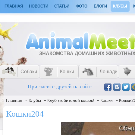
ГЛАВНАЯ
НОВОСТИ
СТАТЬИ
ФОТО
БЛОГИ
КЛУБЫ
ЗНАКОМСТВА ДОМАШНИХ ЖИВОТНЫ
Собаки
Кошки
Лошади
Пригласите друзей на сайт:
»
»
»
»
Главная
Клубы
Клуб любителей кошек!
Кошки
Кошки2
Кошки204