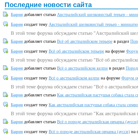
Последние новости сайта
Барон
добавляет статью
Австралийский шелковистый терьер - мин
Барон
создает тему
Австралийский шелковистый терьер - миниатю
В этой теме форума обсуждаем статью "Австралийский шел
Барон
добавляет статью
Всё об австралийском терьере
в раздел
Пор
Барон
создает тему
Всё об австралийском терьере
на форуме
Форум
В этой теме форума обсуждаем статью "Всё об австралийск
Барон
добавляет статью
Всё о австралийском келпи
в раздел
Пород
Барон
создает тему
Всё о австралийском келпи
на форуме
Форум о
В этой теме форума обсуждаем статью "Всё о австралийско
Барон
добавляет статью
Как австралийская пастушья собака стала 
Барон
создает тему
Как австралийская пастушья собака стала симв
В этой теме форума обсуждаем статью "Как австралийская 
Барон
добавляет статью
Всё о породе австралийская овчарка (аусси
Барон
создает тему
Всё о породе австралийская овчарка (аусси)
на 