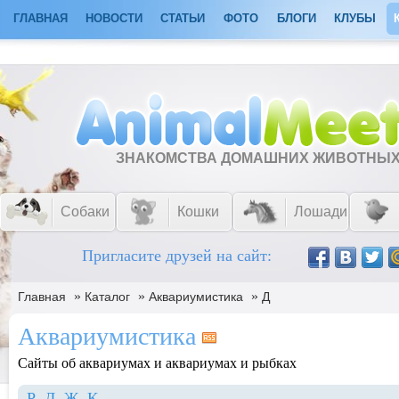
ГЛАВНАЯ
НОВОСТИ
СТАТЬИ
ФОТО
БЛОГИ
КЛУБЫ
ЗНАКОМСТВА ДОМАШНИХ ЖИВОТНЫ
Собаки
Кошки
Лошади
Пригласите друзей на сайт:
»
»
»
Главная
Каталог
Аквариумистика
Д
Аквариумистика
Сайты об аквариумах и аквариумах и рыбках
P
Д
Ж
К