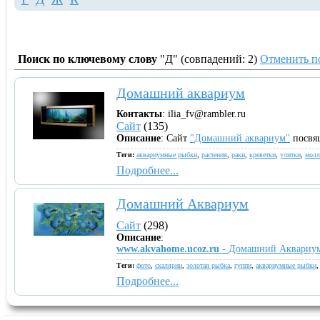
Поиск по ключевому слову
"Д" (совпадений: 2)
Отменить п
Домашний аквариум
Контакты
: ilia_fv@rambler.ru
Сайт
(135)
Описание
: Сайт
"Домашний аквариум"
посвящ
Теги:
аквариумные рыбки
,
растения
,
раки
,
креветки
,
улитки
,
молл
Подробнее...
Домашний Аквариум
Сайт
(298)
Описание
:
www.akvahome.ucoz.ru
- Домашний Аквариу
Теги:
фото
,
скалярии
,
золотая рыбка
,
гуппи
,
аквариумные рыбки
Подробнее...