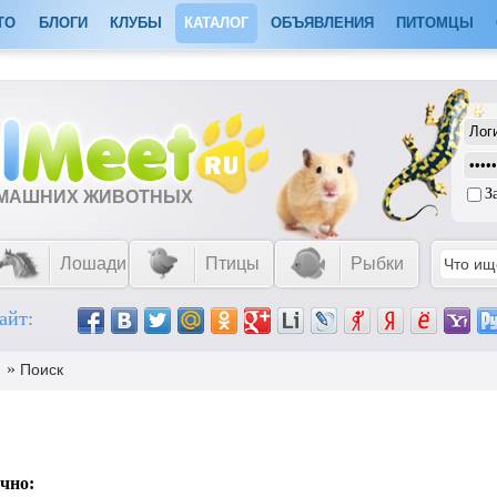
ТО
БЛОГИ
КЛУБЫ
КАТАЛОГ
ОБЪЯВЛЕНИЯ
ПИТОМЦЫ
З
ОМАШНИХ ЖИВОТНЫХ
Лошади
Птицы
Рыбки
айт:
»
Поиск
чно: