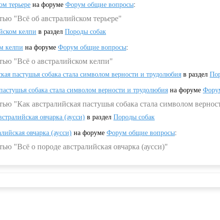
ом терьере
на форуме
Форум общие вопросы
:
тью "Всё об австралийском терьере"
ийском келпи
в раздел
Породы собак
ом келпи
на форуме
Форум общие вопросы
:
тью "Всё о австралийском келпи"
ская пастушья собака стала символом верности и трудолюбия
в раздел
Пор
 пастушья собака стала символом верности и трудолюбия
на форуме
Фору
тью "Как австралийская пастушья собака стала символом вернос
встралийская овчарка (аусси)
в раздел
Породы собак
алийская овчарка (аусси)
на форуме
Форум общие вопросы
:
ью "Всё о породе австралийская овчарка (аусси)"