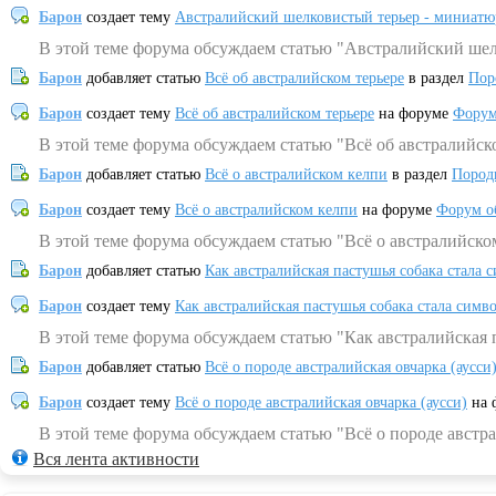
Барон
создает тему
Австралийский шелковистый терьер - миниатю
В этой теме форума обсуждаем статью "Австралийский шел
Барон
добавляет статью
Всё об австралийском терьере
в раздел
Пор
Барон
создает тему
Всё об австралийском терьере
на форуме
Форум
В этой теме форума обсуждаем статью "Всё об австралийск
Барон
добавляет статью
Всё о австралийском келпи
в раздел
Пород
Барон
создает тему
Всё о австралийском келпи
на форуме
Форум о
В этой теме форума обсуждаем статью "Всё о австралийско
Барон
добавляет статью
Как австралийская пастушья собака стала 
Барон
создает тему
Как австралийская пастушья собака стала симв
В этой теме форума обсуждаем статью "Как австралийская 
Барон
добавляет статью
Всё о породе австралийская овчарка (аусси
Барон
создает тему
Всё о породе австралийская овчарка (аусси)
на 
В этой теме форума обсуждаем статью "Всё о породе австра
Вся лента активности