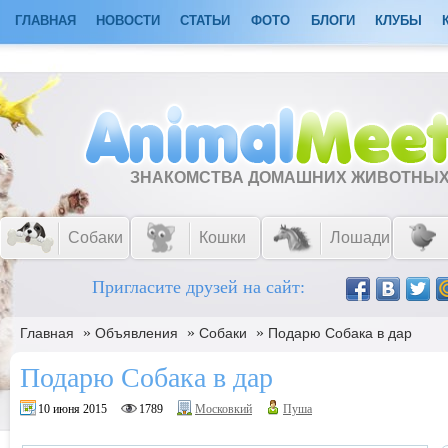
ГЛАВНАЯ
НОВОСТИ
СТАТЬИ
ФОТО
БЛОГИ
КЛУБЫ
ЗНАКОМСТВА ДОМАШНИХ ЖИВОТНЫ
Собаки
Кошки
Лошади
Пригласите друзей на сайт:
»
»
»
Главная
Объявления
Собаки
Подарю Собака в дар
Подарю Собака в дар
10 июня 2015
1789
Московкий
Пуша