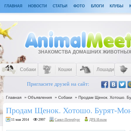
ГЛАВНАЯ
НОВОСТИ
СТАТЬИ
ФОТО
БЛОГИ
КЛУБЫ
ЗНАКОМСТВА ДОМАШНИХ ЖИВОТНЫ
Собаки
Кошки
Лошади
Пригласите друзей на сайт:
»
»
»
Главная
Объявления
Собаки
Продам Щенок. Хотошо. Бу
Продам Щенок. Хотошо. Бурят-Мон
11 мая 2014
2997
Санкт-Петербург
ДРБ Илхом