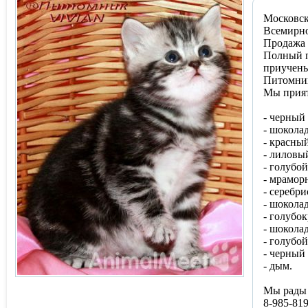
Московск
Всемирн
Продажа 
Полный п
приучены
Питомник
Мы прият
- черный
- шокола
- красны
- лиловы
- голубо
- мрамор
- серебри
- шокола
- голубо
- шокола
- голубой
- черный
- дым.
Мы рады 
8-985-819