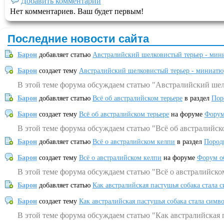
Добавить комментарий
Нет комментариев. Ваш будет первым!
Последние новости сайта
Барон
добавляет статью
Австралийский шелковистый терьер - мин
Барон
создает тему
Австралийский шелковистый терьер - миниатю
В этой теме форума обсуждаем статью "Австралийский шел
Барон
добавляет статью
Всё об австралийском терьере
в раздел
Пор
Барон
создает тему
Всё об австралийском терьере
на форуме
Форум
В этой теме форума обсуждаем статью "Всё об австралийск
Барон
добавляет статью
Всё о австралийском келпи
в раздел
Пород
Барон
создает тему
Всё о австралийском келпи
на форуме
Форум о
В этой теме форума обсуждаем статью "Всё о австралийско
Барон
добавляет статью
Как австралийская пастушья собака стала 
Барон
создает тему
Как австралийская пастушья собака стала симв
В этой теме форума обсуждаем статью "Как австралийская 