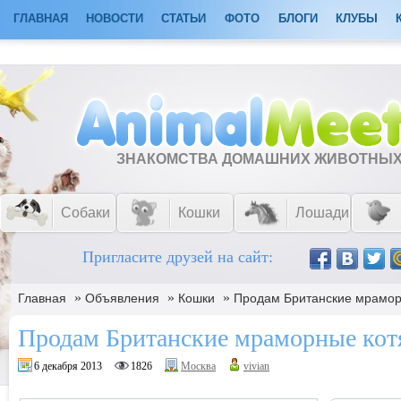
ГЛАВНАЯ
НОВОСТИ
СТАТЬИ
ФОТО
БЛОГИ
КЛУБЫ
ЗНАКОМСТВА ДОМАШНИХ ЖИВОТНЫ
Собаки
Кошки
Лошади
Пригласите друзей на сайт:
»
»
»
Главная
Объявления
Кошки
Продам Британские мраморн
Продам Британские мраморные кот
6 декабря 2013
1826
Москва
vivian