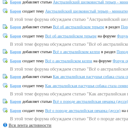
Барон
добавляет статью
Австралийский шелковистый терьер - мин
Барон
создает тему
Австралийский шелковистый терьер - миниатю
В этой теме форума обсуждаем статью "Австралийский шел
Барон
добавляет статью
Всё об австралийском терьере
в раздел
Пор
Барон
создает тему
Всё об австралийском терьере
на форуме
Форум
В этой теме форума обсуждаем статью "Всё об австралийск
Барон
добавляет статью
Всё о австралийском келпи
в раздел
Пород
Барон
создает тему
Всё о австралийском келпи
на форуме
Форум о
В этой теме форума обсуждаем статью "Всё о австралийско
Барон
добавляет статью
Как австралийская пастушья собака стала 
Барон
создает тему
Как австралийская пастушья собака стала симв
В этой теме форума обсуждаем статью "Как австралийская 
Барон
добавляет статью
Всё о породе австралийская овчарка (аусси
Барон
создает тему
Всё о породе австралийская овчарка (аусси)
на 
В этой теме форума обсуждаем статью "Всё о породе австра
Вся лента активности