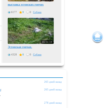
выставка эстонских гончих
6177
0
0
Собаки
00:04:18
Эстонская гончая.
4328
0
0
Собаки
265 дней назад
ы
:
265 дней назад
"
278 дней назад