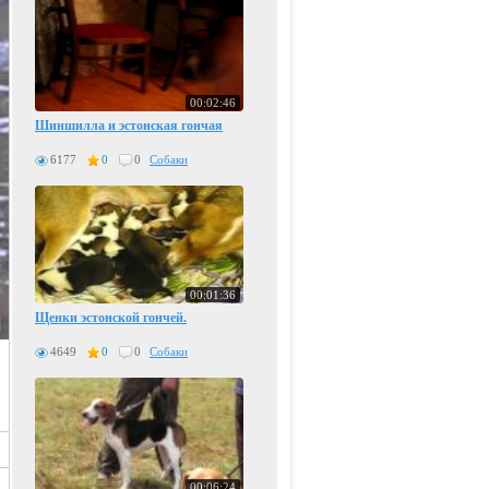
00:02:46
Шиншилла и эстонская гончая
6177
0
0
Собаки
00:01:36
Щенки эстонской гончей.
4649
0
0
Собаки
00:06:24