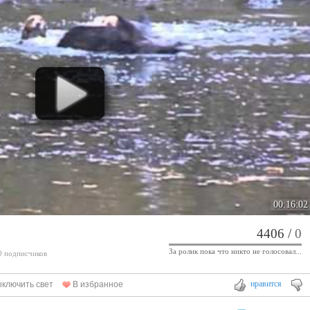
00:16:02
4406
/
0
За ролик пока что никто не голосовал...
 0 подписчиков
нравится
ключить свет
В избранное