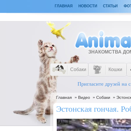
ГЛАВНАЯ
НОВОСТИ
СТАТЬИ
ФО
ЗНАКОМСТВА Д
Собаки
Кошки
Пригласите друзей на с
»
»
»
Главная
Видео
Собаки
Эстонск
Эстонская гончая. Ро
# 1706