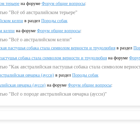
ом терьере
на форуме
Форум общие вопросы
:
тью "Всё об австралийском терьере"
ийском келпи
в раздел
Породы собак
ом келпи
на форуме
Форум общие вопросы
:
тью "Всё о австралийском келпи"
ская пастушья собака стала символом верности и трудолюбия
в раздел
Пор
 пастушья собака стала символом верности и трудолюбия
на форуме
Фору
тью "Как австралийская пастушья собака стала символом вернос
встралийская овчарка (аусси)
в раздел
Породы собак
алийская овчарка (аусси)
на форуме
Форум общие вопросы
:
ью "Всё о породе австралийская овчарка (аусси)"