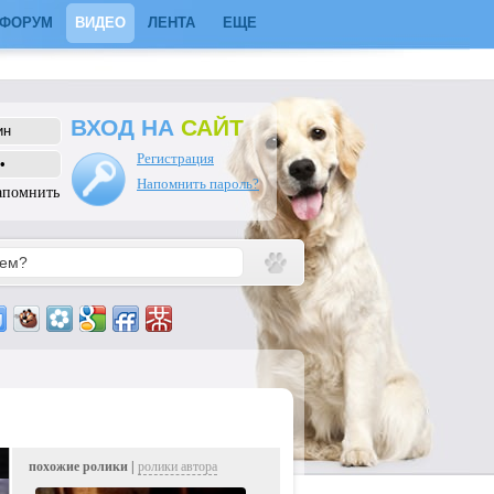
ФОРУМ
ВИДЕО
ЛЕНТА
ЕЩЕ
ВХОД НА
САЙТ
Регистрация
Напомнить пароль?
апомнить
похожие ролики |
ролики автора