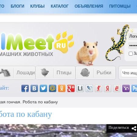
ТО
БЛОГИ
КЛУБЫ
КАТАЛОГ
ОБЪЯВЛЕНИЯ
ПИТОМЦЫ
З
ОМАШНИХ ЖИВОТНЫХ
Лошади
Птицы
Рыбки
айт:
ая гончая. Робота по кабану
бота по кабану
Поделиться