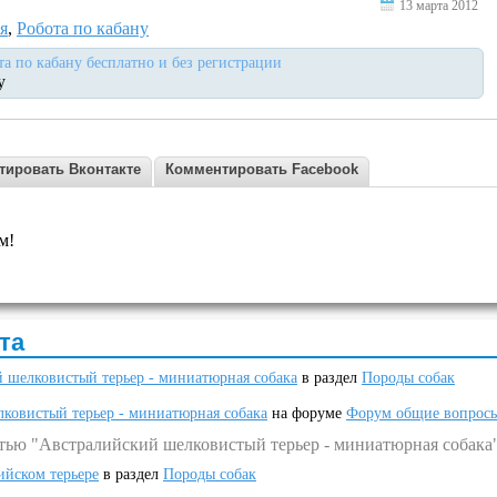
13 марта 2012
я
,
Робота по кабану
та по кабану бесплатно и без регистрации
у
тировать Вконтакте
Комментировать Facebook
м!
та
 шелковистый терьер - миниатюрная собака
в раздел
Породы собак
ковистый терьер - миниатюрная собака
на форуме
Форум общие вопрос
атью "Австралийский шелковистый терьер - миниатюрная собака
ийском терьере
в раздел
Породы собак