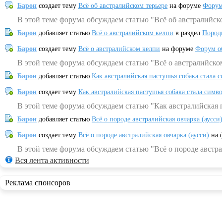
Барон
создает тему
Всё об австралийском терьере
на форуме
Форум
В этой теме форума обсуждаем статью "Всё об австралийск
Барон
добавляет статью
Всё о австралийском келпи
в раздел
Пород
Барон
создает тему
Всё о австралийском келпи
на форуме
Форум о
В этой теме форума обсуждаем статью "Всё о австралийско
Барон
добавляет статью
Как австралийская пастушья собака стала 
Барон
создает тему
Как австралийская пастушья собака стала симв
В этой теме форума обсуждаем статью "Как австралийская 
Барон
добавляет статью
Всё о породе австралийская овчарка (аусси
Барон
создает тему
Всё о породе австралийская овчарка (аусси)
на 
В этой теме форума обсуждаем статью "Всё о породе австра
Вся лента активности
Реклама спонсоров