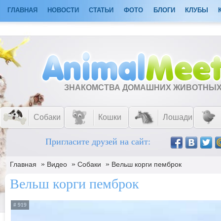
ГЛАВНАЯ
НОВОСТИ
СТАТЬИ
ФОТО
БЛОГИ
КЛУБЫ
ЗНАКОМСТВА ДОМАШНИХ ЖИВОТНЫ
Собаки
Кошки
Лошади
Пригласите друзей на сайт:
»
»
»
Главная
Видео
Собаки
Вельш корги пемброк
Вельш корги пемброк
# 919