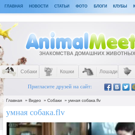
ГЛАВНАЯ
НОВОСТИ
СТАТЬИ
ФОТО
БЛОГИ
КЛУБЫ
ЗНАКОМСТВА ДОМАШНИХ ЖИВОТНЫ
Собаки
Кошки
Лошади
Пригласите друзей на сайт:
»
»
»
Главная
Видео
Собаки
умная собака.flv
умная собака.flv
# 1726