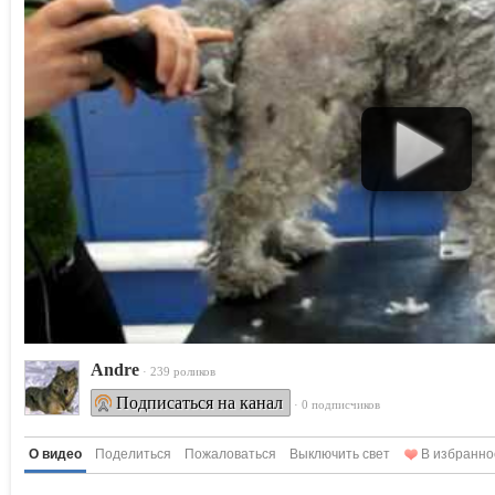
Andre
· 239 роликов
Подписаться на канал
· 0 подписчиков
О видео
Поделиться
Пожаловаться
Выключить свет
В избранно