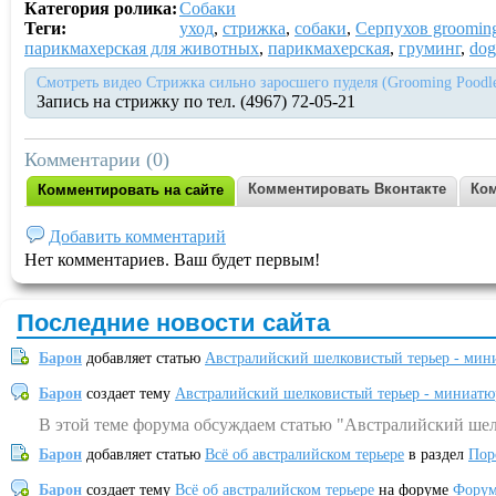
Категория ролика:
Собаки
Теги:
уход
,
стрижка
,
собаки
,
Серпухов grooming
парикмахерская для животных
,
парикмахерская
,
груминг
,
dog
Смотреть видео Стрижка сильно заросшего пуделя (Grooming Poodle
Запись на стрижку по тел. (4967) 72-05-21
Комментарии (0)
Комментировать Вконтакте
Ком
Комментировать на сайте
Добавить комментарий
Нет комментариев. Ваш будет первым!
Последние новости сайта
Барон
добавляет статью
Австралийский шелковистый терьер - мин
Барон
создает тему
Австралийский шелковистый терьер - миниатю
В этой теме форума обсуждаем статью "Австралийский шел
Барон
добавляет статью
Всё об австралийском терьере
в раздел
Пор
Барон
создает тему
Всё об австралийском терьере
на форуме
Форум