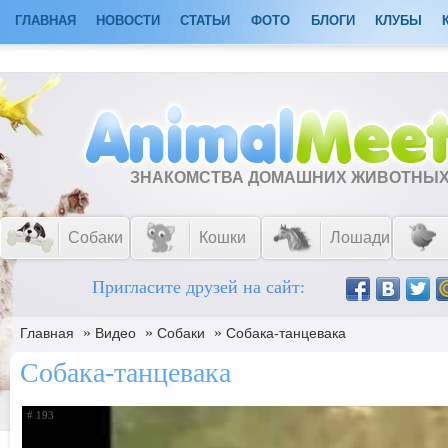
ГЛАВНАЯ
НОВОСТИ
СТАТЬИ
ФОТО
БЛОГИ
КЛУБЫ
ЗНАКОМСТВА ДОМАШНИХ ЖИВОТНЫ
Собаки
Кошки
Лошади
Пригласите друзей на сайт:
»
»
»
Главная
Видео
Собаки
Собака-танцевака
Собака-танцевака
# 193