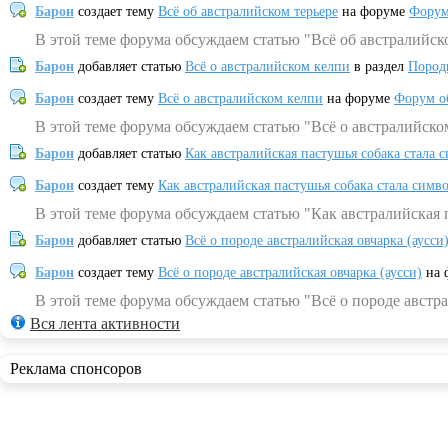
Барон
создает тему
Всё об австралийском терьере
на форуме
Форум
В этой теме форума обсуждаем статью "Всё об австралийск
Барон
добавляет статью
Всё о австралийском келпи
в раздел
Пород
Барон
создает тему
Всё о австралийском келпи
на форуме
Форум о
В этой теме форума обсуждаем статью "Всё о австралийско
Барон
добавляет статью
Как австралийская пастушья собака стала 
Барон
создает тему
Как австралийская пастушья собака стала симв
В этой теме форума обсуждаем статью "Как австралийская 
Барон
добавляет статью
Всё о породе австралийская овчарка (аусси
Барон
создает тему
Всё о породе австралийская овчарка (аусси)
на 
В этой теме форума обсуждаем статью "Всё о породе австра
Вся лента активности
Реклама спонсоров