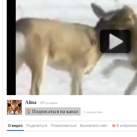
Alina
· 389 роликов
Подписаться на канал
· 1 подписчик
О видео
Поделиться
Пожаловаться
Выключить свет
В избранно